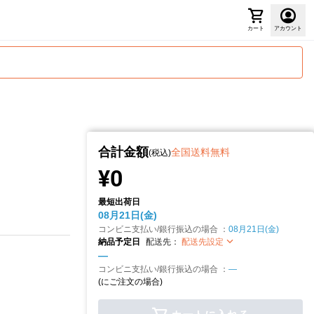
カート
アカウント
合計金額
全国送料無料
(税込)
¥0
最短出荷日
08月21日(金)
コンビニ支払い/銀行振込の場合 ：
08月21日(金)
納品予定日
配送先：
配送先設定
—
コンビニ支払い/銀行振込の場合 ：
—
(
にご注文の場合)