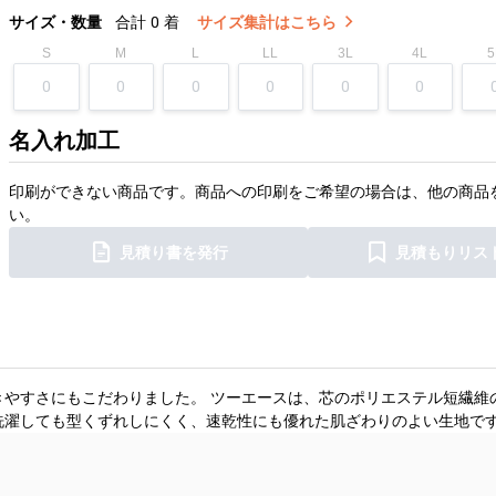
サイズ・数量
合計
0
着
サイズ集計はこちら
S
M
L
LL
3L
4L
5
名入れ加工
印刷ができない商品です。商品への印刷をご希望の場合は、他の商品
い。
見積り書を発行
見積もりリス
きやすさにもこだわりました。 ツーエースは、芯のポリエステル短繊維
洗濯しても型くずれしにくく、速乾性にも優れた肌ざわりのよい生地で