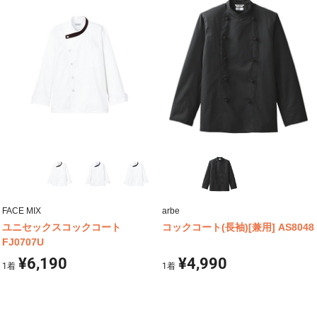
FACE MIX
arbe
ユニセックスコックコート
コックコート(長袖)[兼用] AS8048
FJ0707U
¥6,190
¥4,990
1
着
1
着