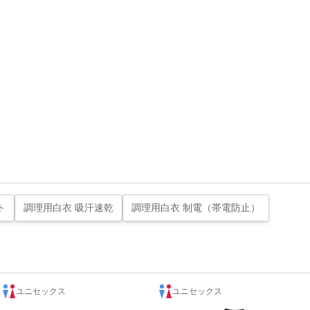
ト
調理用白衣 吸汗速乾
調理用白衣 制電（帯電防止）
ユニセックス
ユニセックス