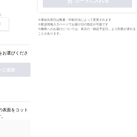
カートに入れる
L
※最短出荷日は数量・印刷方法によって変更されます
※配送情報入力ページでお届け日の指定が可能です
※離島へのお届けについては、表示の「納品予定日」より到着が遅れる
ことがあります。
をお選びくださ
トに追加
の表面をコット
す。