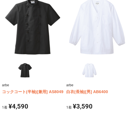
arbe
arbe
コックコート(半袖)[兼用] AS8049
白衣(長袖)[男] AB6400
¥4,590
¥3,590
1
着
1
着