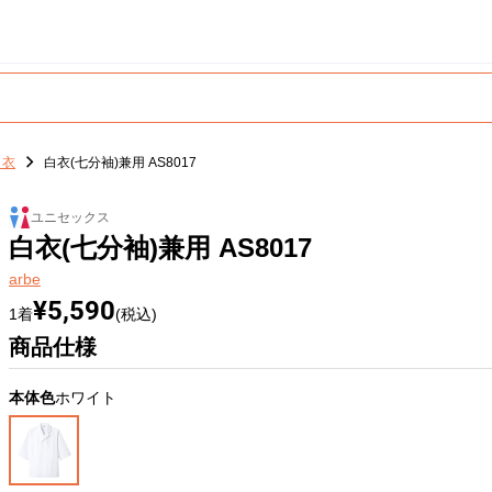
白衣
白衣(七分袖)兼用 AS8017
ユニセックス
白衣(七分袖)兼用 AS8017
arbe
¥5,590
1着
(税込)
商品仕様
本体色
ホワイト