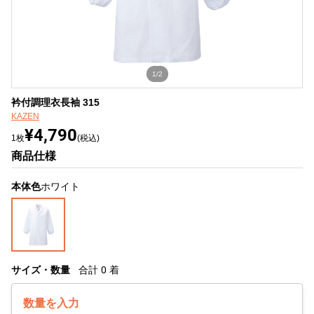
1/2
衿付調理衣長袖 315
KAZEN
¥4,790
1枚
(税込)
商品仕様
本体色
ホワイト
サイズ・数量
合計
0
着
数量を入力