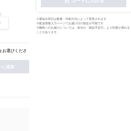
カートに入れる
L
※最短出荷日は数量・印刷方法によって変更されます
※配送情報入力ページでお届け日の指定が可能です
※離島へのお届けについては、表示の「納品予定日」より到着が遅れる
ことがあります。
をお選びくださ
トに追加