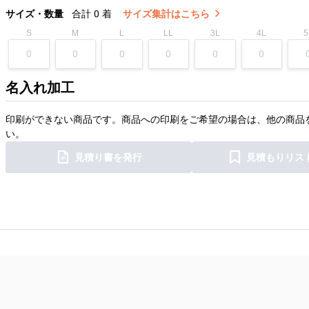
サイズ・数量
合計
0
着
サイズ集計はこちら
S
M
L
LL
3L
4L
5
名入れ加工
印刷ができない商品です。商品への印刷をご希望の場合は、他の商品
い。
見積り書を発行
見積もりリス