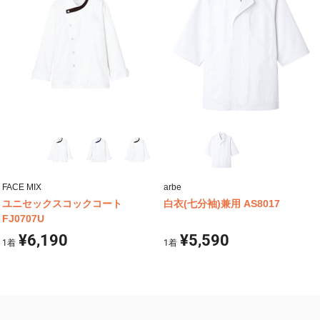
FACE MIX
arbe
ユニセックスコックコート
白衣(七分袖)兼用 AS8017
FJ0707U
¥6,190
¥5,590
1
着
1
着