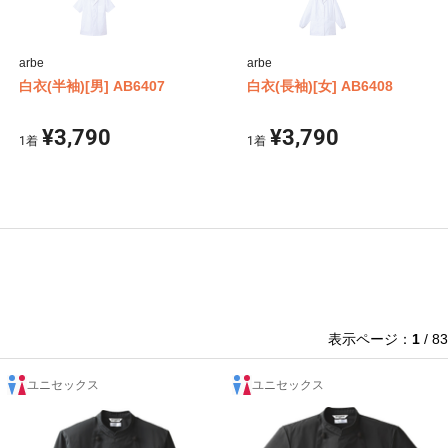
arbe
arbe
白衣(半袖)[男] AB6407
白衣(長袖)[女] AB6408
¥3,790
¥3,790
1
着
1
着
表示ページ：
1
/ 83
ユニセックス
ユニセックス