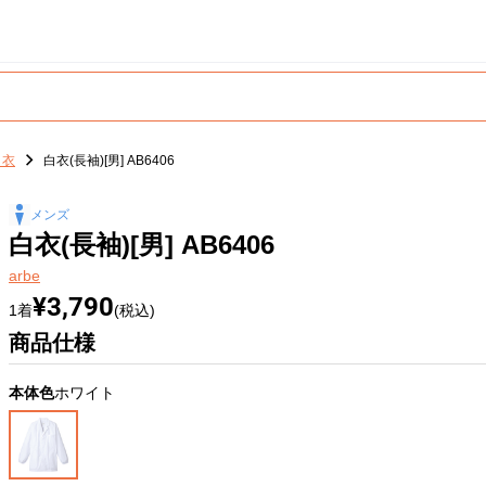
白衣
白衣(長袖)[男] AB6406
メンズ
白衣(長袖)[男] AB6406
arbe
¥3,790
1着
(税込)
商品仕様
本体色
ホワイト