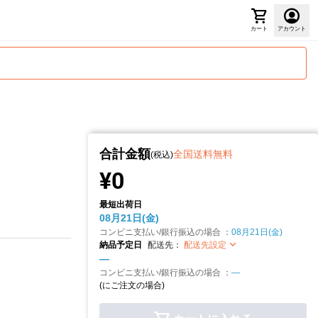
カート
アカウント
合計金額
全国送料無料
(税込)
¥0
最短出荷日
08月21日(金)
コンビニ支払い/銀行振込の場合 ：
08月21日(金)
納品予定日
配送先：
配送先設定
—
コンビニ支払い/銀行振込の場合 ：
—
(
にご注文の場合)