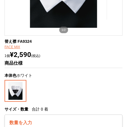
1/2
替え襟 FA9324
FACE MIX
¥2,590
1個
(税込)
商品仕様
本体色
ホワイト
サイズ・数量
合計
0
着
数量を入力