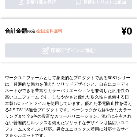
見積り書を発行
見積もりリストに追加
¥0
合計金額
全国送料無料
(税込)
印刷デザインに進む
ワークユニフォームとして象徴的なプロダクトである6081シリー
は、普遍的な魅力を備えたソリッドデザインと、自在にコーディ
ネートができる豊富なカラーバリエーションを兼備した汎用性の
高いユニフォームです。しなやかさと優れた耐久性を兼備する日
本製T/Cライトツイルを使用しています。優れた帯電防止性を備え
るJIS T8118適合プロダクトです。ベーシックから鮮やかなカラー
リングまで全6色の豊富なカラーバリエーション。流行に左右され
ない普遍的なルックスを備えたソリッドなデザインは幅広いユニ
フォームスタイルに順応。男女ユニセックス着用に対応するサイ
ズ＆シルエットです。