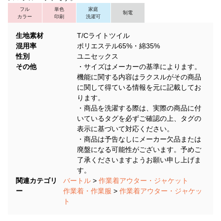
フル
単色
家庭
制電
カラー
印刷
洗濯可
生地素材
T/Cライトツイル
混用率
ポリエステル65%・綿35%
性別
ユニセックス
その他
・サイズはメーカーの基準によります。
機能に関する内容はラクスルがその商品
に関して得ている情報を元に記載してお
ります。
・商品を洗濯する際は、実際の商品に付
いているタグを必ずご確認の上、タグの
表示に基づいて対応ください。
・商品は予告なしにメーカー欠品または
廃盤になる可能性がございます。予めご
了承くださいますようお願い申し上げま
す。
関連カテゴリ
バートル
>
作業着アウター・ジャケット
ー
作業着・作業服
>
作業着アウター・ジャケッ
ト