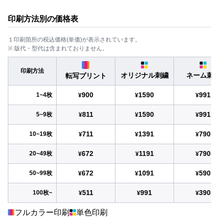
印刷方法別の価格表
１印刷箇所の税込価格(単価)が表示されています。
※ 版代・型代は含まれておりません。
印刷方法
オリジナル刺繍
ネーム刺
転写プリント
900
1590
991
1~4枚
¥
¥
¥
811
1590
991
5~9枚
¥
¥
¥
711
1391
790
10~19枚
¥
¥
¥
672
1191
790
20~49枚
¥
¥
¥
672
1091
590
50~99枚
¥
¥
¥
511
991
390
100枚~
¥
¥
¥
フルカラー印刷
単色印刷