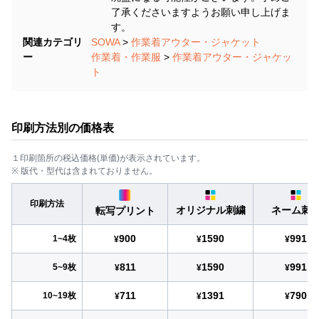
了承くださいますようお願い申し上げま
す。
関連カテゴリ
SOWA
>
作業着アウター・ジャケット
ー
作業着・作業服
>
作業着アウター・ジャケッ
ト
印刷方法別の価格表
１印刷箇所の税込価格(単価)が表示されています。
※ 版代・型代は含まれておりません。
印刷方法
オリジナル刺繍
ネーム刺
転写プリント
900
1590
991
1~4枚
¥
¥
¥
811
1590
991
5~9枚
¥
¥
¥
711
1391
790
10~19枚
¥
¥
¥