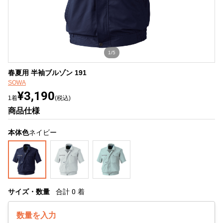
1/5
春夏用 半袖ブルゾン 191
SOWA
¥3,190
1着
(税込)
商品仕様
本体色
ネイビー
サイズ・数量
合計
0
着
数量を入力