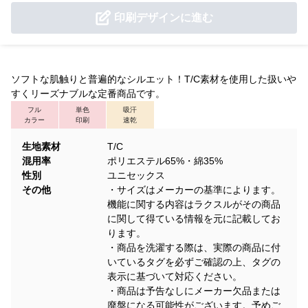
印刷デザインに進む
ソフトな肌触りと普遍的なシルエット！T/C素材を使用した扱いや
すくリーズナブルな定番商品です。
フル
単色
吸汗
カラー
印刷
速乾
生地素材
T/C
混用率
ポリエステル65%・綿35%
性別
ユニセックス
その他
・サイズはメーカーの基準によります。
機能に関する内容はラクスルがその商品
に関して得ている情報を元に記載してお
ります。
・商品を洗濯する際は、実際の商品に付
いているタグを必ずご確認の上、タグの
表示に基づいて対応ください。
・商品は予告なしにメーカー欠品または
廃盤になる可能性がございます。予めご