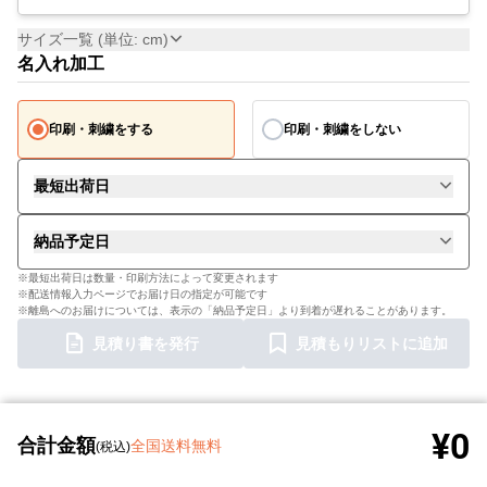
サイズ一覧 (単位: cm)
名入れ加工
印刷・刺繍をする
印刷・刺繍をしない
最短出荷日
納品予定日
※最短出荷日は数量・印刷方法によって変更されます
※配送情報入力ページでお届け日の指定が可能です
※離島へのお届けについては、表示の「納品予定日」より到着が遅れることがあります。
見積り書を発行
見積もりリストに追加
¥0
合計金額
全国送料無料
(税込)