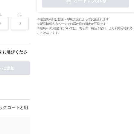
カートに入れる
L
4L
※最短出荷日は数量・印刷方法によって変更されます
※配送情報入力ページでお届け日の指定が可能です
※離島へのお届けについては、表示の「納品予定日」より到着が遅れる
ことがあります。
をお選びくださ
トに追加
ックコートと組