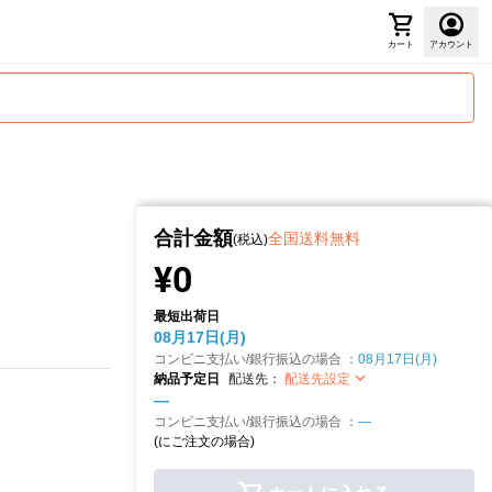
カート
アカウント
合計金額
全国送料無料
(税込)
¥0
最短出荷日
08月17日(月)
コンビニ支払い/銀行振込の場合 ：
08月17日(月)
納品予定日
配送先：
配送先設定
—
コンビニ支払い/銀行振込の場合 ：
—
(
にご注文の場合)