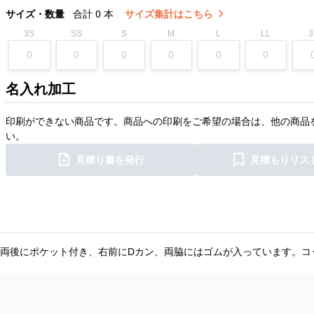
サイズ・数量
合計
0
本
サイズ集計はこちら
3S
SS
S
M
L
LL
3
名入れ加工
印刷ができない商品です。商品への印刷をご希望の場合は、他の商品
い。
見積り書を発行
見積もりリス
両後にポケット付き、右前にDカン、両脇にはゴムが入っています。コ