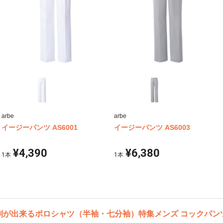
arbe
arbe
イージーパンツ AS6001
イージーパンツ AS6003
¥4,390
¥6,380
1
本
1
本
刷が出来るポロシャツ（半袖・七分袖）特集
メンズ コックパン