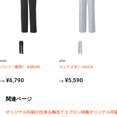
arbe
arbe
パンツ〔兼用〕 AS8226
コックズボン AS119
¥6,790
¥5,590
1
本
1
本
関連ページ
オリジナル印刷が出来る胸当てエプロン特集
オリジナル印