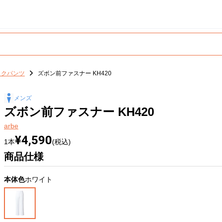
ックパンツ
ズボン前ファスナー KH420
メンズ
ズボン前ファスナー KH420
arbe
¥4,590
1本
(税込)
商品仕様
本体色
ホワイト