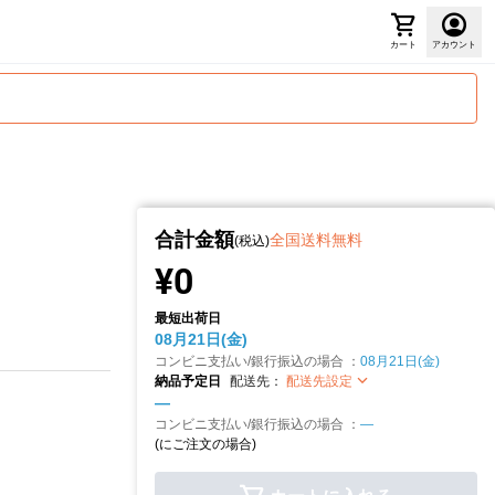
カート
アカウント
合計金額
全国送料無料
(税込)
¥0
最短出荷日
08月21日(金)
コンビニ支払い/銀行振込の場合 ：
08月21日(金)
納品予定日
配送先：
配送先設定
—
コンビニ支払い/銀行振込の場合 ：
—
(
にご注文の場合)