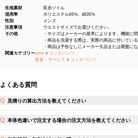
生地素材
双糸ツイル
混用率
ポリエステル65%、綿35%
性別
メンズ
注意事項
ウエストサイズでお選びください。
その他
・サイズはメーカーの基準によります。機能に関
・商品を洗濯する際は、実際の商品に付いている
・商品は予告なしにメーカー欠品または廃盤にな
関連カテゴリー
arbe
>
コックパンツ
飲食・サービス
>
コックパンツ
よくある質問
見積りの算出方法を教えてください
本体色違いで注文する場合の注文方法を教えてください