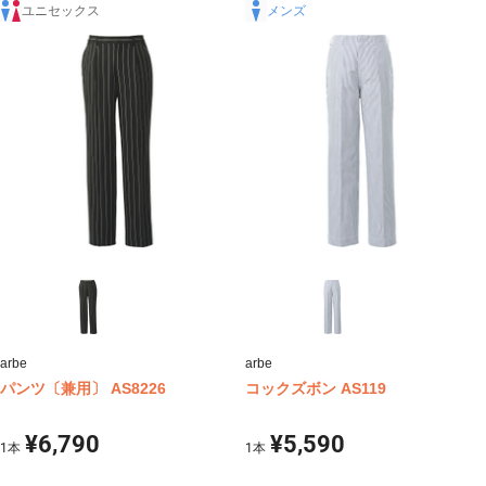
ユニセックス
メンズ
arbe
arbe
パンツ〔兼用〕 AS8226
コックズボン AS119
¥6,790
¥5,590
1
本
1
本