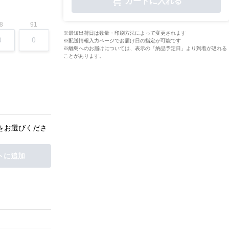
カートに入れる
8
91
※最短出荷日は数量・印刷方法によって変更されます
※配送情報入力ページでお届け日の指定が可能です
※離島へのお届けについては、表示の「納品予定日」より到着が遅れる
ことがあります。
をお選びくださ
トに追加