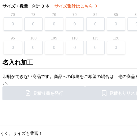
サイズ・数量
合計
0
本
サイズ集計はこちら
70
73
76
79
82
85
8
95
100
105
110
115
120
名入れ加工
印刷ができない商品です。商品への印刷をご希望の場合は、他の商品
い。
見積り書を発行
見積もりリス
くく、サイズも豊富！