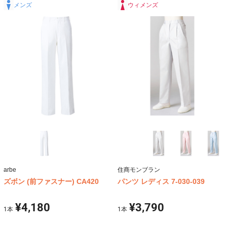
メンズ
ウィメンズ
arbe
住商モンブラン
ズボン (前ファスナー) CA420
パンツ レディス 7-030-039
¥4,180
¥3,790
1
本
1
本