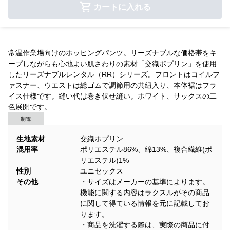
カートに入れる
常温作業場向けのホッピングパンツ。リーズナブルな価格帯をキ
ープしながらも心地よい肌さわりの素材「交織ポプリン」を使用
したリーズナブルレンタル（RR）シリーズ。フロントはコイルフ
ァスナー、ウエストは総ゴムで調節用の共紐入り、本体裾はフラ
イス仕様です。縫い代は巻き伏せ縫い。ホワイト、サックスの二
色展開です。
制電
生地素材
交織ポプリン
混用率
ポリエステル86%、綿13%、複合繊維(ポ
リエステル)1%
性別
ユニセックス
その他
・サイズはメーカーの基準によります。
機能に関する内容はラクスルがその商品
に関して得ている情報を元に記載してお
ります。
・商品を洗濯する際は、実際の商品に付