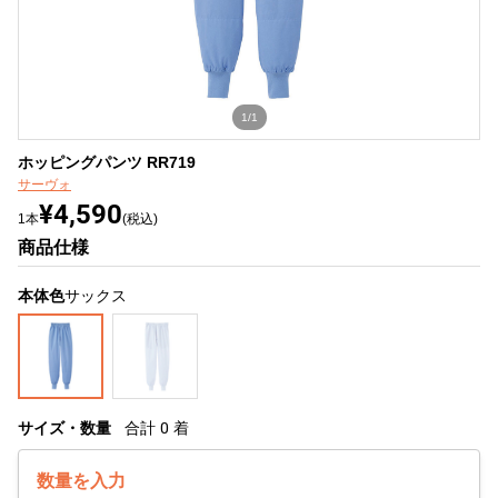
1/1
ホッピングパンツ RR719
サーヴォ
¥4,590
1本
(税込)
商品仕様
本体色
サックス
サイズ・数量
合計
0
着
数量を入力