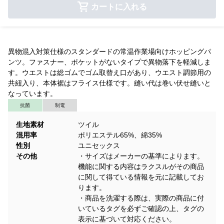
カートに入れる
異物混入対策仕様のスタンダードの常温作業場向けホッピングパ
ンツ。ファスナー、ポケットがないタイプで異物落下を軽減しま
す。ウエストは総ゴムでゴム取替え口があり、ウエスト調節用の
共紐入り、本体裾はフライス仕様です。縫い代は巻い伏せ縫いと
なっています。
抗菌
制電
生地素材
ツイル
混用率
ポリエステル65%、綿35%
性別
ユニセックス
その他
・サイズはメーカーの基準によります。
機能に関する内容はラクスルがその商品
に関して得ている情報を元に記載してお
ります。
・商品を洗濯する際は、実際の商品に付
いているタグを必ずご確認の上、タグの
表示に基づいて対応ください。