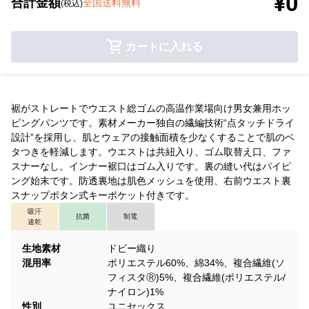
¥0
合計金額
全国送料無料
(税込)
カートに入れる
裾がストレートでウエスト総ゴムの高温作業場向け男女兼用ホッ
ピングパンツです。素材メーカー独自の繊編技術“点タッチドライ
設計”を採用し、肌とウェアの接触面積を少なくすることで肌のベ
タつきを軽減します。ウエストは共紐入り、ゴム取替え口、ファ
スナーなし。インナー裾口はゴム入りです。裏の縫い代はパイピ
ング始末です。防透裏地は肌色メッシュを使用、右前ウエスト裏
スナップボタン式キーポケット付きです。
吸汗
抗菌
制電
速乾
生地素材
ドビー織り
混用率
ポリエステル60%、綿34%、複合繊維(ソ
フィスタⓇ)5%、複合繊維(ポリエステル/
ナイロン)1%
性別
ユニセックス