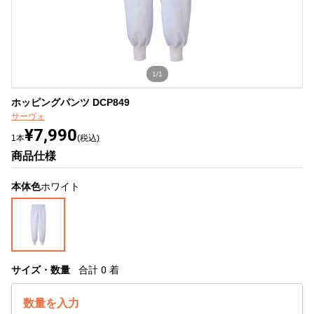
1/1
ホッピングパンツ DCP849
サーヴォ
¥7,990
1本
(税込)
商品仕様
本体色
ホワイト
サイズ・数量
合計
0
着
数量を入力