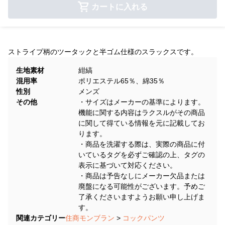
カートに入れる
ストライプ柄のツータックと半ゴム仕様のスラックスです。
生地素材
紺縞
混用率
ポリエステル65％、綿35％
性別
メンズ
その他
・サイズはメーカーの基準によります。
機能に関する内容はラクスルがその商品
に関して得ている情報を元に記載してお
ります。
・商品を洗濯する際は、実際の商品に付
いているタグを必ずご確認の上、タグの
表示に基づいて対応ください。
・商品は予告なしにメーカー欠品または
廃盤になる可能性がございます。予めご
了承くださいますようお願い申し上げま
す。
関連カテゴリー
住商モンブラン
>
コックパンツ