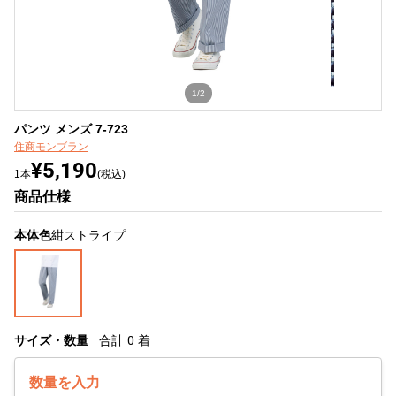
1/2
パンツ メンズ 7-723
住商モンブラン
¥5,190
1本
(税込)
商品仕様
本体色
紺ストライプ
サイズ・数量
合計
0
着
数量を入力