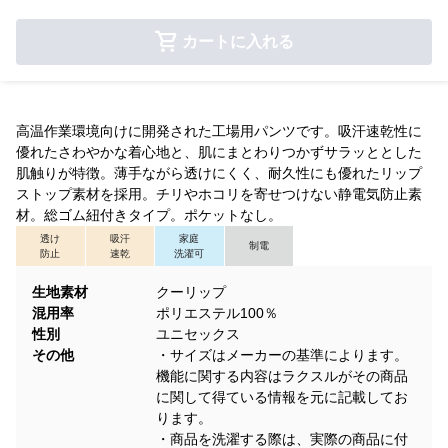
カートに入れる
高温作業環境向けに開発された工場用パンツです。吸汗速乾性に
優れたさわやかな着心地と、肌にまとわりつかずサラッととした
肌触りが特徴。薄手ながら透けにくく、耐久性にも優れたリップ
ストップ素材を採用。チリやホコリを寄せつけない静電気防止素
材。総ゴム紐付きタイプ。ポケットなし。
透け
吸汗
家庭
制電
防止
速乾
洗濯可
生地素材
クーリップ
混用率
ポリエステル100％
性別
ユニセックス
その他
・サイズはメーカーの基準によります。
機能に関する内容はラクスルがその商品
に関して得ている情報を元に記載してお
ります。
・商品を洗濯する際は、実際の商品に付