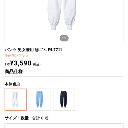
1/1
パンツ 男女兼用 総ゴム RL7711
住商モンブラン
¥3,590
1本
(税込)
商品仕様
本体色
白
サイズ・数量
合計
0
着