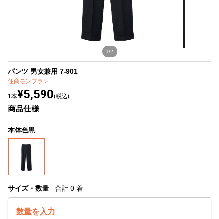
1/2
パンツ 男女兼用 7-901
住商モンブラン
¥5,590
1本
(税込)
商品仕様
本体色
黒
サイズ・数量
合計
0
着
数量を入力