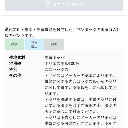
カートに入れる
退色防止・撥水・制電機能を付与した、ワンタックの両脇ゴム仕
様のパンツです。
退色
撥水
制電
防止
生地素材
制電ギャバ
混用率
ポリエステル100％
性別
ユニセックス
その他
・サイズはメーカーの基準によります。
機能に関する内容はラクスルがその商品
に関して得ている情報を元に記載してお
ります。
・商品を洗濯する際は、実際の商品に付
いているタグを必ずご確認の上、タグの
表示に基づいて対応ください。
・商品は予告なしにメーカー欠品または
廃盤になる可能性がございます。予めご