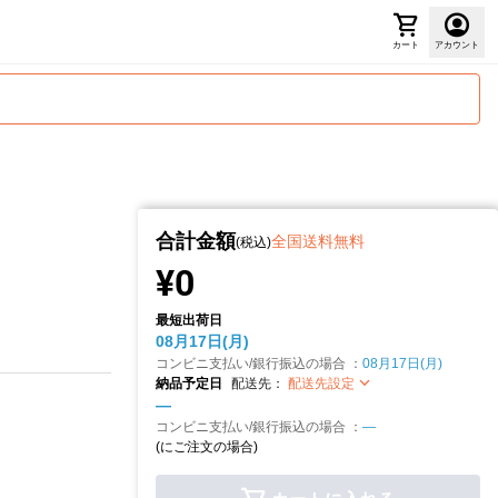
カート
アカウント
合計金額
全国送料無料
(税込)
¥0
最短出荷日
08月17日(月)
コンビニ支払い/銀行振込の場合 ：
08月17日(月)
納品予定日
配送先：
配送先設定
—
コンビニ支払い/銀行振込の場合 ：
—
(
にご注文の場合)