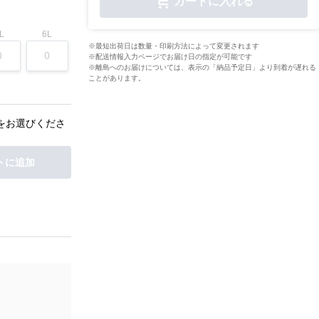
カートに入れる
L
6L
※最短出荷日は数量・印刷方法によって変更されます
※配送情報入力ページでお届け日の指定が可能です
※離島へのお届けについては、表示の「納品予定日」より到着が遅れる
ことがあります。
をお選びくださ
トに追加