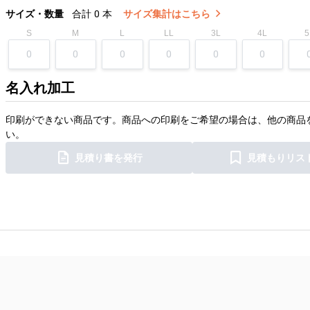
サイズ・数量
合計
0
本
サイズ集計はこちら
S
M
L
LL
3L
4L
5
名入れ加工
印刷ができない商品です。商品への印刷をご希望の場合は、他の商品
い。
見積り書を発行
見積もりリス