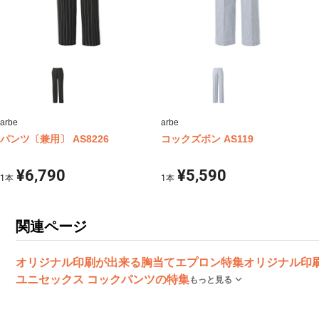
arbe
arbe
パンツ〔兼用〕 AS8226
コックズボン AS119
¥6,790
¥5,590
1
本
1
本
関連ページ
オリジナル印刷が出来る胸当てエプロン特集
オリジナル印
ユニセックス コックパンツの特集
もっと見る