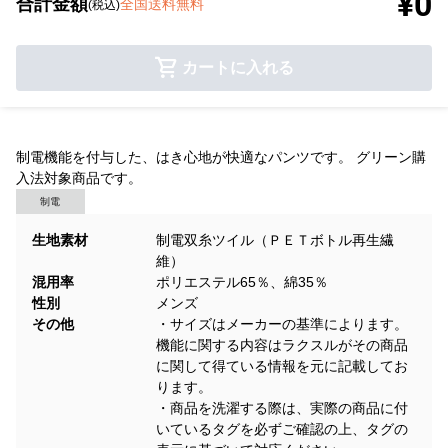
¥0
合計金額
全国送料無料
(税込)
カートに入れる
制電機能を付与した、はき心地が快適なパンツです。 グリーン購
入法対象商品です。
制電
生地素材
制電双糸ツイル（ＰＥＴボトル再生繊
維）
混用率
ポリエステル65％、綿35％
性別
メンズ
その他
・サイズはメーカーの基準によります。
機能に関する内容はラクスルがその商品
に関して得ている情報を元に記載してお
ります。
・商品を洗濯する際は、実際の商品に付
いているタグを必ずご確認の上、タグの