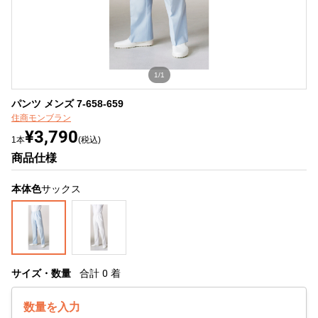
1/1
パンツ メンズ 7-658-659
住商モンブラン
¥3,790
1本
(税込)
商品仕様
本体色
サックス
サイズ・数量
合計
0
着
数量を入力