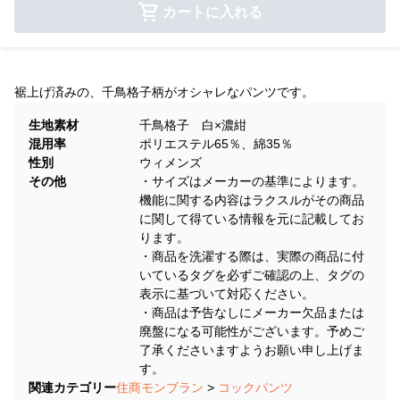
カートに入れる
裾上げ済みの、千鳥格子柄がオシャレなパンツです。
生地素材
千鳥格子 白×濃紺
混用率
ポリエステル65％、綿35％
性別
ウィメンズ
その他
・サイズはメーカーの基準によります。
機能に関する内容はラクスルがその商品
に関して得ている情報を元に記載してお
ります。
・商品を洗濯する際は、実際の商品に付
いているタグを必ずご確認の上、タグの
表示に基づいて対応ください。
・商品は予告なしにメーカー欠品または
廃盤になる可能性がございます。予めご
了承くださいますようお願い申し上げま
す。
関連カテゴリー
住商モンブラン
>
コックパンツ