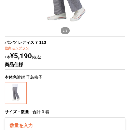
1/3
パンツ レディス 7-113
住商モンブラン
¥5,190
1本
(税込)
商品仕様
本体色
濃紺 千鳥格子
サイズ・数量
合計
0
着
数量を入力