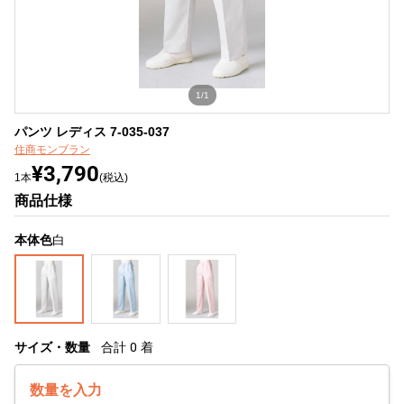
1/1
パンツ レディス 7-035-037
住商モンブラン
¥3,790
1本
(税込)
商品仕様
本体色
白
サイズ・数量
合計
0
着
数量を入力