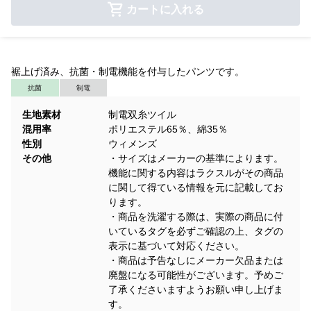
カートに入れる
裾上げ済み、抗菌・制電機能を付与したパンツです。
抗菌
制電
生地素材
制電双糸ツイル
混用率
ポリエステル65％、綿35％
性別
ウィメンズ
その他
・サイズはメーカーの基準によります。
機能に関する内容はラクスルがその商品
に関して得ている情報を元に記載してお
ります。
・商品を洗濯する際は、実際の商品に付
いているタグを必ずご確認の上、タグの
表示に基づいて対応ください。
・商品は予告なしにメーカー欠品または
廃盤になる可能性がございます。予めご
了承くださいますようお願い申し上げま
す。