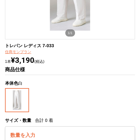
1/1
トレパン レディス 7-033
住商モンブラン
¥3,190
1本
(税込)
商品仕様
本体色
白
サイズ・数量
合計
0
着
数量を入力