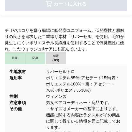
カートに入れる
チリやホコリを嫌う職場に低発塵ユニフォーム。低発塵性と肌触
りの良さを追求した二重織り素材「リバーセル」を使用。毛羽が
発生しにくいポリエステル長繊維を使用することで低発塵性に優
れ、またウォッシュ&ケアにも富んでいます。
制電
抗菌
防臭
(JIS)
生地素材
リバーセルトロ
混用率
ポリエステル85%･アセテート15%(表：
ポリエステル100%・裏：アセテート
70%･ポリエステル30%)
性別
ウィメンズ
注意事項
男女ペアコーディネート商品です。
その他
・サイズはメーカーの基準によります。
機能に関する内容はラクスルがその商品
に関して得ている情報を元に記載してお
ります。