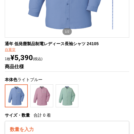
1/2
通年 低発塵製品制電レディース長袖シャツ 24105
自重堂
¥5,390
1枚
(税込)
商品仕様
本体色
ライトブルー
サイズ・数量
合計
0
着
数量を入力