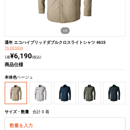
1/8
通年 エコハイブリッドダブルクロスライトシャツ 4615
TS DESIGN
¥6,190
1着
(税込)
商品仕様
本体色
ベージュ
サイズ・数量
合計
0
着
数量を入力