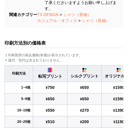
了承くださいますようお願い申し上げま
す。
関連カテゴリー
TS DESIGN
>
シャツ（長袖）
カジュアル・オフィス
>
シャツ（長袖）
印刷方法別の価格表
１印刷箇所の税込価格(単価)が表示されています。
※ 版代・型代は含まれておりません。
印刷方法
シルクプリント
オリジナル
転写プリント
750
650
1590
1~4枚
¥
¥
¥
650
650
1590
5~9枚
¥
¥
¥
550
270
1390
10~19枚
¥
¥
¥
510
200
1190
20~29枚
¥
¥
¥