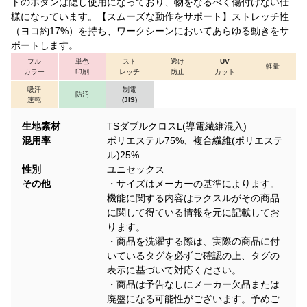
トのボタンは隠し使用になっており、物をなるべく傷付けない仕
様になっています。【スムーズな動作をサポート】ストレッチ性
（ヨコ約17%）を持ち、ワークシーンにおいてあらゆる動きをサ
ポートします。
フル
単色
スト
透け
UV
軽量
カラー
印刷
レッチ
防止
カット
吸汗
制電
防汚
速乾
(JIS)
生地素材
TSダブルクロスL(導電繊維混入)
混用率
ポリエステル75%、複合繊維(ポリエステ
ル)25%
性別
ユニセックス
その他
・サイズはメーカーの基準によります。
機能に関する内容はラクスルがその商品
に関して得ている情報を元に記載してお
ります。
・商品を洗濯する際は、実際の商品に付
いているタグを必ずご確認の上、タグの
表示に基づいて対応ください。
・商品は予告なしにメーカー欠品または
廃盤になる可能性がございます。予めご