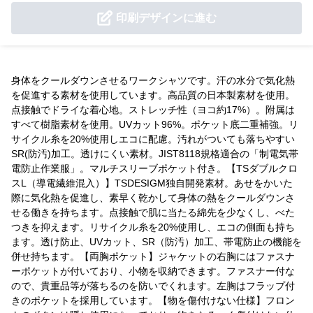
印刷デザインに進む
身体をクールダウンさせるワークシャツです。汗の水分で気化熱
を促進する素材を使用しています。高品質の日本製素材を使用。
点接触でドライな着心地。ストレッチ性（ヨコ約17%）。附属は
すべて樹脂素材を使用。UVカット96%。ポケット底二重補強。リ
サイクル糸を20%使用しエコに配慮。汚れがついても落ちやすい
SR(防汚)加工。透けにくい素材。JIST8118規格適合の「制電気帯
電防止作業服」。マルチスリーブポケット付き。【TSダブルクロ
スL（導電繊維混入）】TSDESIGM独自開発素材。あせをかいた
際に気化熱を促進し、素早く乾かして身体の熱をクールダウンさ
せる働きを持ちます。点接触で肌に当たる綿先を少なくし、べた
つきを抑えます。リサイクル糸を20%使用し、エコの側面も持ち
ます。透け防止、UVカット、SR（防汚）加工、帯電防止の機能を
併せ持ちます。【両胸ポケット】ジャケットの右胸にはファスナ
ーポケットが付いており、小物を収納できます。ファスナー付な
ので、貴重品等が落ちるのを防いでくれます。左胸はフラップ付
きのポケットを採用しています。【物を傷付けない仕様】フロン