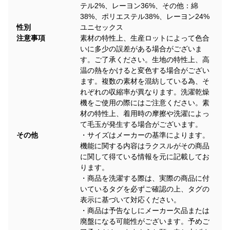
テル2%、レーヨン36%、その他：綿
38%、ポリエステル38%、レーヨン24%
性別
ユニセックス
注意事項
素材の特性上、生産ロットによって色合
いに多少の誤差がある場合がございま
す。ご了承ください。生地の特性上、高
温の熱をかけると変色する場合がござい
ます。複数の素材を混紡している為、そ
れぞれの収縮率が異なります。洗濯乾燥
機をご使用の際にはご注意ください。素
材の特性上、着用時の摩擦や洗濯によっ
て毛玉が発生する場合がございます。
その他
・サイズはメーカーの基準によります。
機能に関する内容はラクスルがその商品
に関して得ている情報を元に記載してお
ります。
・商品を洗濯する際は、実際の商品に付
いているタグを必ずご確認の上、タグの
表示に基づいて対応ください。
・商品は予告なしにメーカー欠品または
廃盤になる可能性がございます。予めご