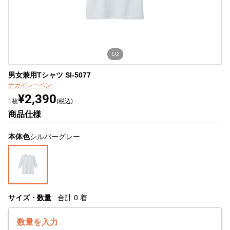
1/2
男女兼用Tシャツ SI-5077
ナガイレーベン
¥2,390
1枚
(税込)
商品仕様
本体色
シルバーグレー
サイズ・数量
合計
0
着
数量を入力