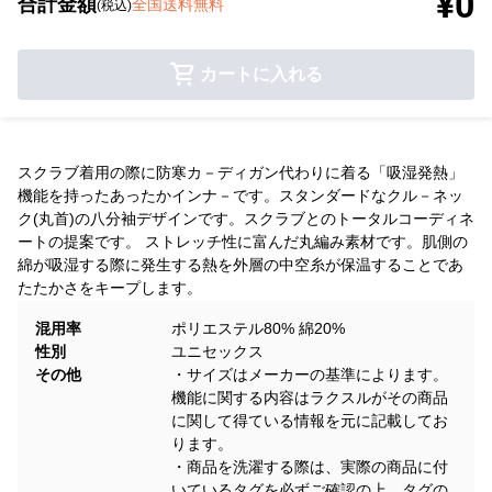
¥0
合計金額
全国送料無料
(税込)
カートに入れる
スクラブ着用の際に防寒カ－ディガン代わりに着る「吸湿発熱」
機能を持ったあったかインナ－です。スタンダードなクル－ネッ
ク(丸首)の八分袖デザインです。スクラブとのトータルコーディネ
ートの提案です。 ストレッチ性に富んだ丸編み素材です。肌側の
綿が吸湿する際に発生する熱を外層の中空糸が保温することであ
たたかさをキープします。
混用率
ポリエステル80% 綿20%
性別
ユニセックス
その他
・サイズはメーカーの基準によります。
機能に関する内容はラクスルがその商品
に関して得ている情報を元に記載してお
ります。
・商品を洗濯する際は、実際の商品に付
いているタグを必ずご確認の上、タグの