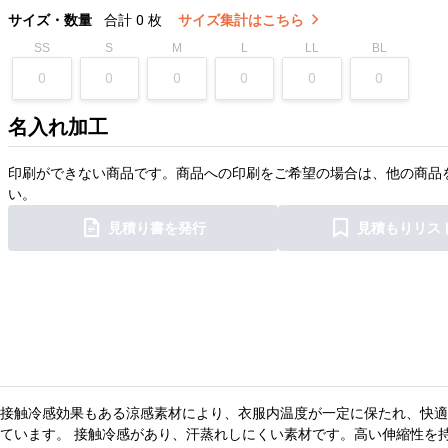
サイズ・数量
合計
0
枚
サイズ集計はこちら
SS
S
M
L
LL
BL
名入れ加工
印刷ができない商品です。商品への印刷をご希望の場合は、他の商品
い。
見積り書を発行
見積もりリス
接触冷感効果もある涼感素材により、衣服内温度が一定に保たれ、快適
ています。 接触冷感があり、汗蒸れしにくい素材です。高い伸縮性を