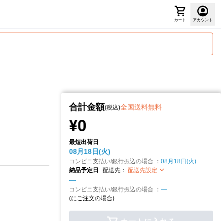
カート
アカウント
合計金額
全国送料無料
(税込)
¥0
最短出荷日
08月18日(火)
コンビニ支払い/銀行振込の場合 ：
08月18日(火)
納品予定日
配送先：
配送先設定
—
コンビニ支払い/銀行振込の場合 ：
—
(
にご注文の場合)