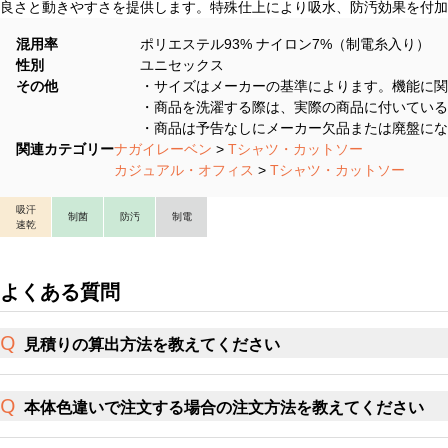
良さと動きやすさを提供します。特殊仕上により吸水、防汚効果を付加
混用率
ポリエステル93% ナイロン7%（制電糸入り）
性別
ユニセックス
その他
・サイズはメーカーの基準によります。機能に関
・商品を洗濯する際は、実際の商品に付いている
・商品は予告なしにメーカー欠品または廃盤にな
関連カテゴリー
ナガイレーベン
>
Tシャツ・カットソー
カジュアル・オフィス
>
Tシャツ・カットソー
吸汗
制菌
防汚
制電
速乾
よくある質問
見積りの算出方法を教えてください
本体色違いで注文する場合の注文方法を教えてください