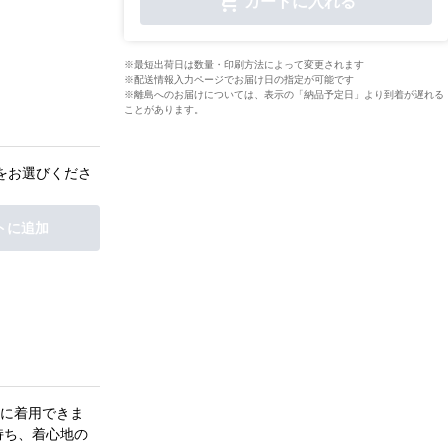
カートに入れる
※最短出荷日は数量・印刷方法によって変更されます
※配送情報入力ページでお届け日の指定が可能です
※離島へのお届けについては、表示の「納品予定日」より到着が遅れる
ことがあります。
をお選びくださ
トに追加
に着用できま
持ち、着心地の