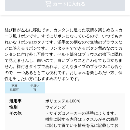
カートに入れる
結び目が左右に移動でき、カンタンに違った表情を楽しめるスカ
ーフ風リボンです。すでにリボンになっているので、いつでもき
れいなリボンのカタチです。派手めの柄なので無地のブラウスな
どに映えるリボンです。ワンタッチでできるボタン留めなのでカ
ンタンに付け外し可能です。ベルト部分はブラウスの襟下に隠れ
て見えませんし、白いので、白いブラウスと合わせても目立ちま
せん。襟付きタイプであれば、どんなタイプのブラウスにも合う
ので、一つあるととても便利です。おしゃれを楽しみたい方、個
性を出したい方におすすめのリボンです。
家庭
手洗い
洗濯可
可
混用率
ポリエステル100％
性別
ウィメンズ
その他
・サイズはメーカーの基準によります。
機能に関する内容はラクスルがその商品
に関して得ている情報を元に記載してお