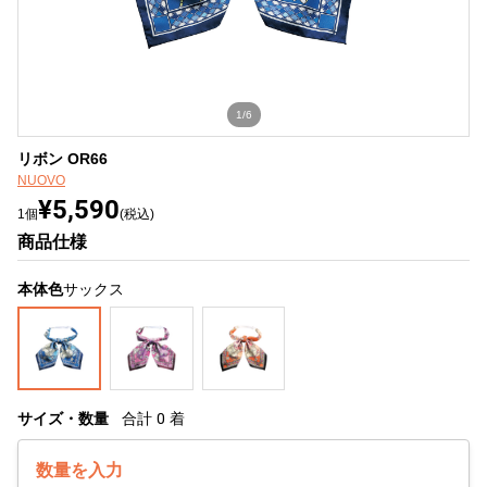
1/6
リボン OR66
NUOVO
¥5,590
1個
(税込)
商品仕様
本体色
サックス
サイズ・数量
合計
0
着
数量を入力