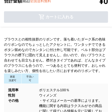
¥0
合計金額
全国送料無料
(税込)
カートに入れる
ブラウスとの相性抜群のリボンです。落ち着いたダーク系の色味
のリボンなのでちょっとしたアクセントに。ワンタッチでできる
ボタン留めなのでカンタンに付け外し可能です。ベルト部分はブ
ラウスの襟下に隠れて見えませんし、白いので、白いブラウスと
合わせても目立ちません。襟付きタイプであれば、どんなタイプ
のブラウスにも合うので、一つあるととても便利です。おしゃれ
を楽しみたい方、個性を出したい方におすすめのリボンです。
家庭
手洗い
洗濯可
可
混用率
ポリエステル100％
性別
ウィメンズ
その他
・サイズはメーカーの基準によります。
機能に関する内容はラクスルがその商品
に関して得ている情報を元に記載してお