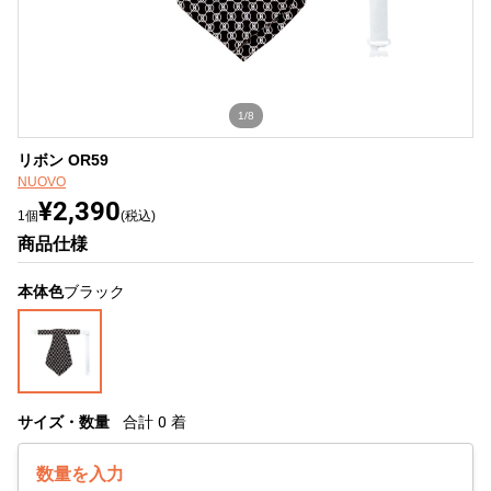
1/8
リボン OR59
NUOVO
¥2,390
1個
(税込)
商品仕様
本体色
ブラック
サイズ・数量
合計
0
着
数量を入力