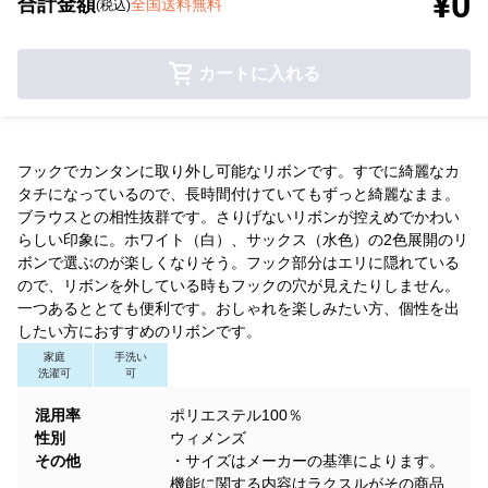
¥0
合計金額
全国送料無料
(税込)
カートに入れる
フックでカンタンに取り外し可能なリボンです。すでに綺麗なカ
タチになっているので、長時間付けていてもずっと綺麗なまま。
ブラウスとの相性抜群です。さりげないリボンが控えめでかわい
らしい印象に。ホワイト（白）、サックス（水色）の2色展開のリ
ボンで選ぶのが楽しくなりそう。フック部分はエリに隠れている
ので、リボンを外している時もフックの穴が見えたりしません。
一つあるととても便利です。おしゃれを楽しみたい方、個性を出
したい方におすすめのリボンです。
家庭
手洗い
洗濯可
可
混用率
ポリエステル100％
性別
ウィメンズ
その他
・サイズはメーカーの基準によります。
機能に関する内容はラクスルがその商品