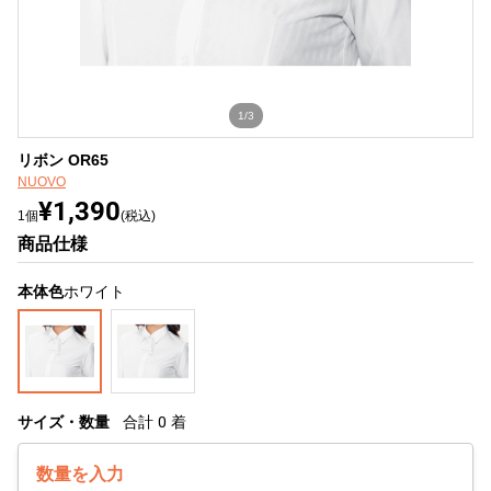
1/3
リボン OR65
NUOVO
¥1,390
1個
(税込)
商品仕様
本体色
ホワイト
サイズ・数量
合計
0
着
数量を入力