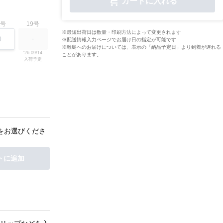
カートに入れる
7号
19号
※最短出荷日は数量・印刷方法によって変更されます
※配送情報入力ページでお届け日の指定が可能です
※離島へのお届けについては、表示の「納品予定日」より到着が遅れる
'26 09/14

ことがあります。
入荷予定
をお選びくださ
トに追加