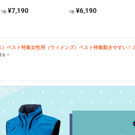
¥7,190
¥6,190
1
枚
1
枚
ス）ベスト特集
女性用（ウィメンズ）ベスト特集
動きやすい！
見る