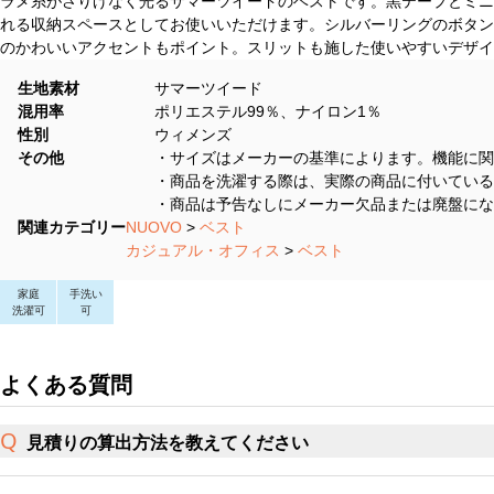
ラメ糸がさりげなく光るサマーツイードのベストです。黒テープとミニ
れる収納スペースとしてお使いいただけます。シルバーリングのボタン
のかわいいアクセントもポイント。スリットも施した使いやすいデザイ
生地素材
サマーツイード
混用率
ポリエステル99％、ナイロン1％
性別
ウィメンズ
その他
・サイズはメーカーの基準によります。機能に関
・商品を洗濯する際は、実際の商品に付いている
・商品は予告なしにメーカー欠品または廃盤にな
関連カテゴリー
NUOVO
>
ベスト
カジュアル・オフィス
>
ベスト
家庭
手洗い
洗濯可
可
よくある質問
見積りの算出方法を教えてください