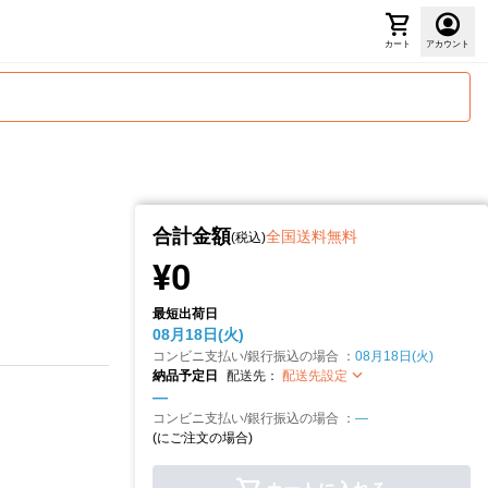
カート
アカウント
合計金額
全国送料無料
(税込)
¥0
最短出荷日
08月18日(火)
コンビニ支払い/銀行振込の場合 ：
08月18日(火)
納品予定日
配送先：
配送先設定
—
コンビニ支払い/銀行振込の場合 ：
—
(
にご注文の場合)