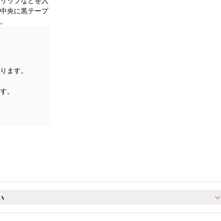
リップなどを入
中央に黒テープ
。
ります。
す。
い