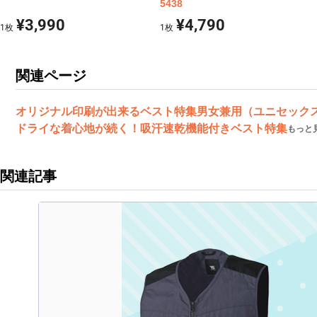
5438
¥3,990
¥4,790
1
枚
1
枚
関連ページ
オリジナル印刷が出来るベスト特集
男女兼用（ユニセック
ドライな着心地が続く！吸汗速乾機能付きベスト特集
もっと
関連記事