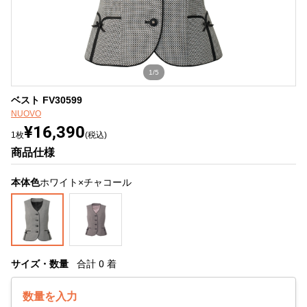
1/5
ベスト FV30599
NUOVO
¥16,390
1枚
(税込)
商品仕様
本体色
ホワイト×チャコール
サイズ・数量
合計
0
着
数量を入力