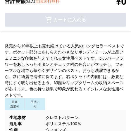
¥0
合計金額
全国送料無料
(税込)
カートに入れる
発売から10年以上も売れ続けている人気のロングセラーベストで
す。ポケット部分にあしらえた小さなリボンディテールが上品フ
ェミニンな印象を与えてくれる女性用ベストです。シルバーフラ
ワーをあしらったボタンとチェック柄の色合いがマッチし、フォ
ーマルな場でも華やぐデザインのベスト。おうち洗濯できるか
ら、常に綺麗で清潔に保てます。右ポケットの内側には、必要な
時にすぐ取り出せるよう、印鑑やリップクリームの収納スペース
があります。色の持つ効果で印象が変わるエイジレスな女性用ベ
ストです。
家庭
手洗い
洗濯可
可
生地素材
クレストパターン
混用率
ポリエステル100％
性別
ウィメンズ