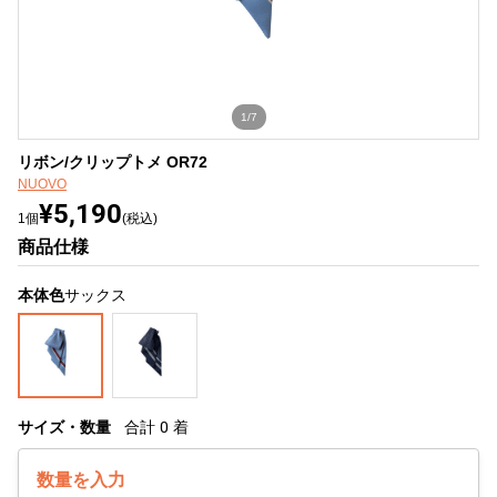
1/7
リボン/クリップトメ OR72
NUOVO
¥5,190
1個
(税込)
商品仕様
本体色
サックス
サイズ・数量
合計
0
着
数量を入力