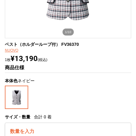
1/10
ベスト（ホルダーループ付） FV36370
NUOVO
¥13,190
1枚
(税込)
商品仕様
本体色
ネイビー
サイズ・数量
合計
0
着
数量を入力