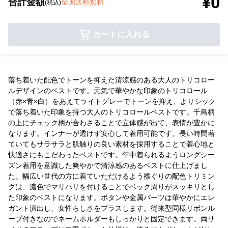
¥0
合計金額
全国送料無料
(税込)
カートに入れる
落ち着いた配色でトーンを抑えた清涼感のある大人のトリコロー
ルデザインのベストです。元気で華やかな印象のトリコロール
（赤×青×白）をあえてライトグレーでトーンを抑え、よりシック
で落ち着いた印象を持つ大人のトリコロールベストです。千鳥柄
の上にチェック柄が合わさることで立体感が出て、表情が豊かに
なります。インナーが透けず安心して着用可能です。長い時間着
ていてもサラサラと肌触りの良い素材を採用することで着心地と
快適さにもこだわったベストです。年中着られるようロングシー
ズン着用を意識した爽やかで清涼感のあるベストに仕上げまし
た。幅広い世代の方に着ていただけるよう襟ぐりの配色トリミン
グは、濃色でマリハリを付けることでベック周りがスッキリとし
た印象のベストになります。ボタンや金属パーツは華やかにエレ
ガント演出し、女性らしさをプラスします。従来型同様リボンル
ープ付きなのでネームホルダーもしっかりと固定できます。両サ