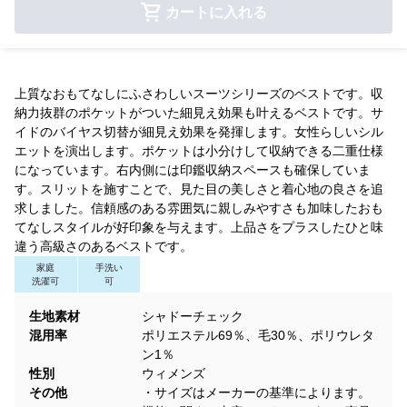
カートに入れる
上質なおもてなしにふさわしいスーツシリーズのベストです。収
納力抜群のポケットがついた細見え効果も叶えるベストです。サ
イドのバイヤス切替が細見え効果を発揮します。女性らしいシル
エットを演出します。ポケットは小分けして収納できる二重仕様
になっています。右内側には印鑑収納スペースも確保していま
す。スリットを施すことで、見た目の美しさと着心地の良さを追
求しました。信頼感のある雰囲気に親しみやすさも加味したおも
てなしスタイルが好印象を与えます。上品さをプラスしたひと味
違う高級さのあるベストです。
家庭
手洗い
洗濯可
可
生地素材
シャドーチェック
混用率
ポリエステル69％、毛30％、ポリウレタ
ン1％
性別
ウィメンズ
その他
・サイズはメーカーの基準によります。