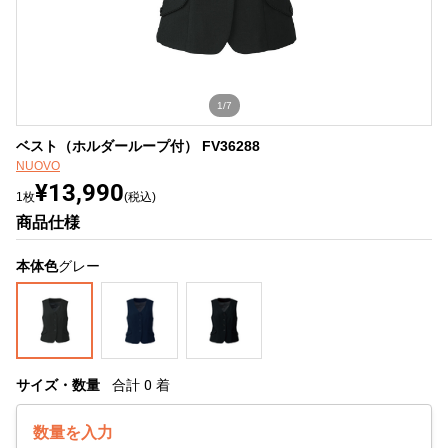
1/7
ベスト（ホルダーループ付） FV36288
NUOVO
¥13,990
1枚
(税込)
商品仕様
本体色
グレー
サイズ・数量
合計
0
着
数量を入力