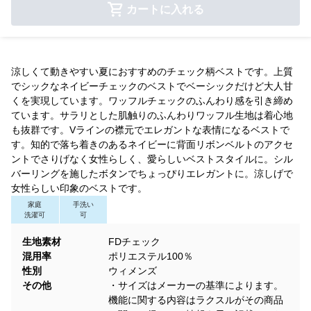
カートに入れる
涼しくて動きやすい夏におすすめのチェック柄ベストです。上質
でシックなネイビーチェックのベストでベーシックだけど大人甘
くを実現しています。ワッフルチェックのふんわり感を引き締め
ています。サラリとした肌触りのふんわりワッフル生地は着心地
も抜群です。Vラインの襟元でエレガントな表情になるベストで
す。知的で落ち着きのあるネイビーに背面リボンベルトのアクセ
ントでさりげなく女性らしく、愛らしいベストスタイルに。シル
バーリングを施したボタンでちょっぴりエレガントに。涼しげで
女性らしい印象のベストです。
家庭
手洗い
洗濯可
可
生地素材
FDチェック
混用率
ポリエステル100％
性別
ウィメンズ
その他
・サイズはメーカーの基準によります。
機能に関する内容はラクスルがその商品