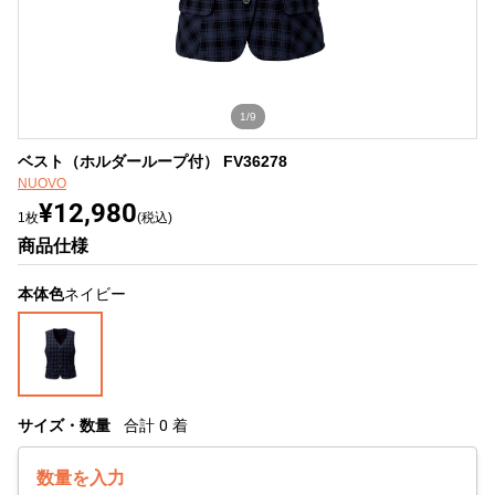
1/9
ベスト（ホルダーループ付） FV36278
NUOVO
¥12,980
1枚
(税込)
商品仕様
本体色
ネイビー
サイズ・数量
合計
0
着
数量を入力