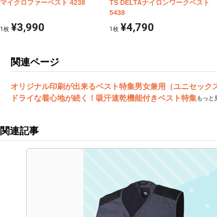
マイクロファーベスト 4238
TS DELTAナイロンワークベスト
5438
¥3,990
¥4,790
1
枚
1
枚
関連ページ
オリジナル印刷が出来るベスト特集
男女兼用（ユニセック
ドライな着心地が続く！吸汗速乾機能付きベスト特集
もっと
関連記事