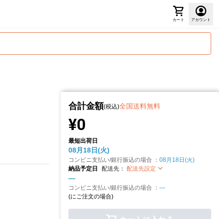
カート
アカウント
合計金額
全国送料無料
(税込)
¥0
最短出荷日
08月18日(火)
コンビニ支払い/銀行振込の場合 ：
08月18日(火)
納品予定日
配送先：
配送先設定
—
コンビニ支払い/銀行振込の場合 ：
—
(
にご注文の場合)