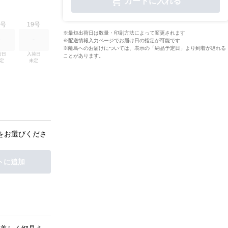
カートに入れる
7号
19号
※最短出荷日は数量・印刷方法によって変更されます
※配送情報入力ページでお届け日の指定が可能です
※離島へのお届けについては、表示の「納品予定日」より到着が遅れる
日

入荷日

ことがあります。
定
未定
をお選びくださ
トに追加