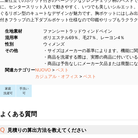
二重仕立てのポケット付きのベーシックなグレンチェック柄のベストで
に。センタースリット入りで動きやすく、いつでも美しいシルエット。
ぐるリボン型のキュートなデザインが魅力です。胸ポケットにはしみ出
付きフラップの上下ダブルポケット仕様なので印鑑やリップもラクラク
生地素材
ファンシートラッドウィンドペイン
混用率
ポリエステル69％、毛27％、レーヨン4％
性別
ウィメンズ
その他
・サイズはメーカーの基準によります。機能に関
・商品を洗濯する際は、実際の商品に付いている
・商品は予告なしにメーカー欠品または廃盤にな
関連カテゴリー
NUOVO
>
ベスト
カジュアル・オフィス
>
ベスト
家庭
手洗い
洗濯可
可
よくある質問
見積りの算出方法を教えてください