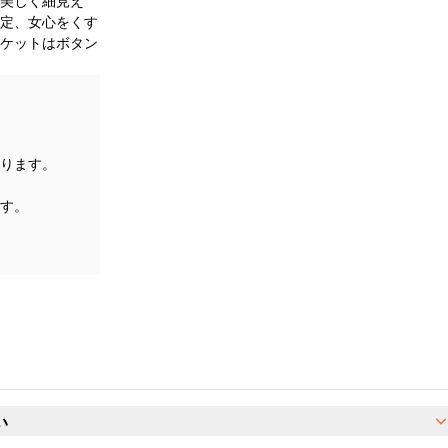
美しく細見え
定、女心をくす
ケットはボタン
ります。
す。
い