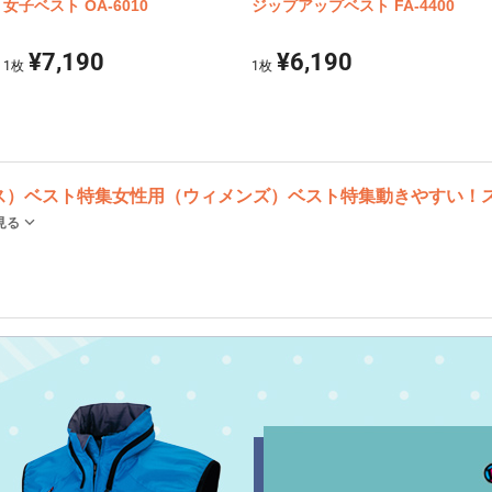
女子ベスト OA-6010
ジップアップベスト FA-4400
¥7,190
¥6,190
1
枚
1
枚
ス）ベスト特集
女性用（ウィメンズ）ベスト特集
動きやすい！
見る