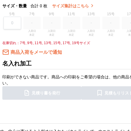
サイズ・数量
合計
0
枚
サイズ集計はこちら
5号
7号
9号
11号
13号
15号
1
入荷日

入荷日

入荷日

入荷日

入荷日

入荷
未定
未定
未定
未定
未定
未
在庫切れ：7号, 9号, 11号, 13号, 15号, 17号, 19号サイズ
商品入荷をメールで通知
名入れ加工
印刷ができない商品です。商品への印刷をご希望の場合は、他の商品
い。
見積り書を発行
見積もりリス