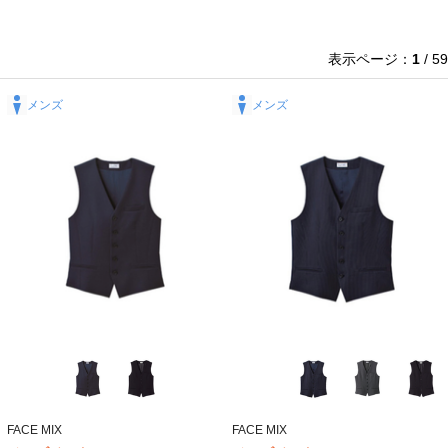
表示ページ：
1
/ 59
メンズ
メンズ
FACE MIX
FACE MIX