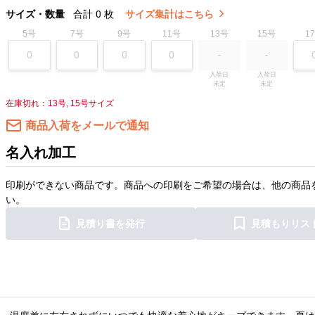
サイズ・数量
合計
0
枚
サイズ集計はこちら
5号
7号
9号
11号
13号
15号
1
入荷日

入荷日

未定
未定
在庫切れ：13号, 15号サイズ
商品入荷をメールで通知
名入れ加工
印刷ができない商品です。商品への印刷をご希望の場合は、他の商品
い。
見積り書を発行
見積もりリス