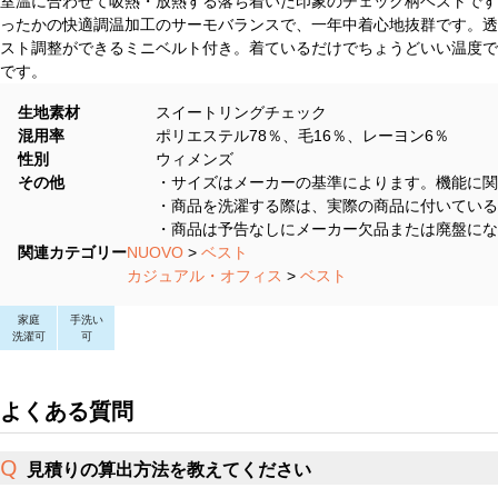
室温に合わせて吸熱・放熱する落ち着いた印象のチェック柄ベストです
ったかの快適調温加工のサーモバランスで、一年中着心地抜群です。透
スト調整ができるミニベルト付き。着ているだけでちょうどいい温度で
です。
生地素材
スイートリングチェック
混用率
ポリエステル78％、毛16％、レーヨン6％
性別
ウィメンズ
その他
・サイズはメーカーの基準によります。機能に関
・商品を洗濯する際は、実際の商品に付いている
・商品は予告なしにメーカー欠品または廃盤にな
関連カテゴリー
NUOVO
>
ベスト
カジュアル・オフィス
>
ベスト
家庭
手洗い
洗濯可
可
よくある質問
見積りの算出方法を教えてください