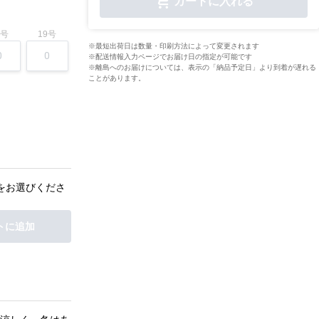
カートに入れる
7号
19号
※最短出荷日は数量・印刷方法によって変更されます
※配送情報入力ページでお届け日の指定が可能です
※離島へのお届けについては、表示の「納品予定日」より到着が遅れる
ことがあります。
をお選びくださ
トに追加