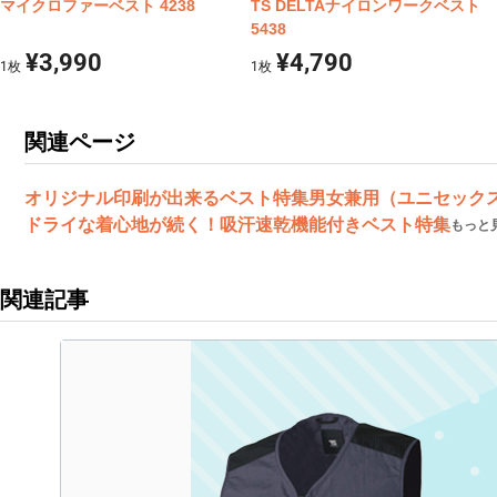
マイクロファーベスト 4238
TS DELTAナイロンワークベスト
5438
¥3,990
¥4,790
1
枚
1
枚
関連ページ
オリジナル印刷が出来るベスト特集
男女兼用（ユニセック
ドライな着心地が続く！吸汗速乾機能付きベスト特集
もっと
関連記事