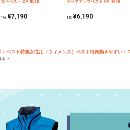
女子ベスト OA-6010
ジップアップベスト FA-4400
¥7,190
¥6,190
1
枚
1
枚
ス）ベスト特集
女性用（ウィメンズ）ベスト特集
動きやすい！
見る