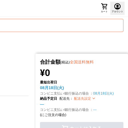
カート
アカウント
合計金額
全国送料無料
(税込)
¥0
最短出荷日
08月18日(火)
コンビニ支払い/銀行振込の場合 ：
08月18日(火)
納品予定日
配送先：
配送先設定
—
コンビニ支払い/銀行振込の場合 ：
—
(
にご注文の場合)