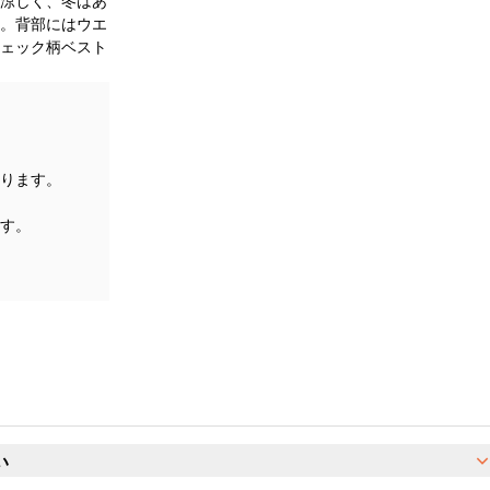
涼しく、冬はあ
。背部にはウエ
ェック柄ベスト
ります。
す。
い