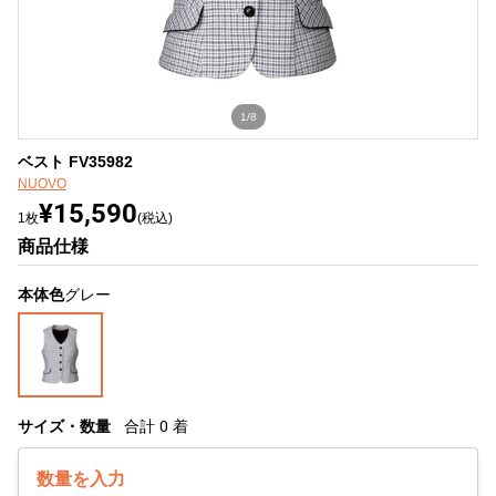
1/8
ベスト FV35982
NUOVO
¥15,590
1枚
(税込)
商品仕様
本体色
グレー
サイズ・数量
合計
0
着
数量を入力