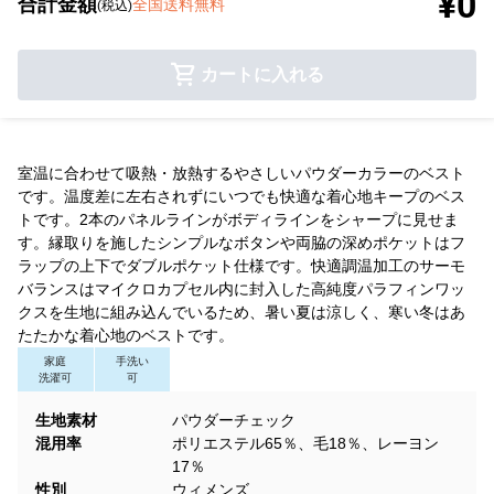
¥0
合計金額
全国送料無料
(税込)
カートに入れる
室温に合わせて吸熱・放熱するやさしいパウダーカラーのベスト
です。温度差に左右されずにいつでも快適な着心地キープのベス
トです。2本のパネルラインがボディラインをシャープに見せま
す。縁取りを施したシンプルなボタンや両脇の深めポケットはフ
ラップの上下でダブルポケット仕様です。快適調温加工のサーモ
バランスはマイクロカプセル内に封入した高純度パラフィンワッ
クスを生地に組み込んでいるため、暑い夏は涼しく、寒い冬はあ
たたかな着心地のベストです。
家庭
手洗い
洗濯可
可
生地素材
パウダーチェック
混用率
ポリエステル65％、毛18％、レーヨン
17％
性別
ウィメンズ