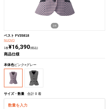
1/6
ベスト FV35818
NUOVO
¥16,390
1枚
(税込)
商品仕様
本体色
ピンク×グレー
サイズ・数量
合計
0
着
数量を入力