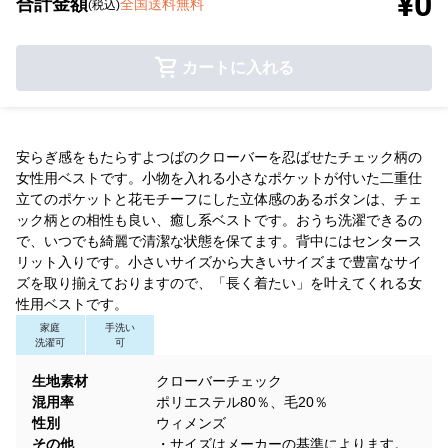
¥0
合計金額
全国送料無料
(税込)
カートに入れる
安らぎ感をもたらすよつばのクローバーを忍ばせたチェック柄の
女性用ベストです。小物を入れる小さなポケットが付いた二重仕
立てのポケットと花モチーフにした立体感のあるボタンは、チェ
ック柄との相性も良い、癒し系ベストです。おうち洗濯できるの
で、いつでも綺麗で清潔な状態を保てます。背中にはセンタース
リット入りです。小さいサイズから大きいサイズまで豊富なサイ
ズを取り揃えておりますので、「長く着たい」を叶えてくれる女
性用ベストです。
家庭
手洗い
洗濯可
可
生地素材
クローバーチェック
混用率
ポリエステル80％、毛20％
性別
ウィメンズ
その他
・サイズはメーカーの基準によります。