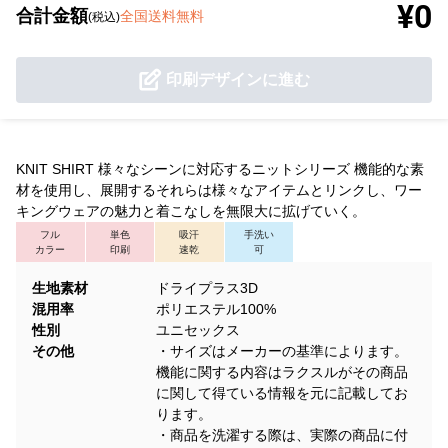
¥0
合計金額
全国送料無料
(税込)
印刷デザインに進む
KNIT SHIRT 様々なシーンに対応するニットシリーズ 機能的な素
材を使用し、展開するそれらは様々なアイテムとリンクし、ワー
キングウェアの魅力と着こなしを無限大に拡げていく。
フル
単色
吸汗
手洗い
カラー
印刷
速乾
可
生地素材
ドライプラス3D
混用率
ポリエステル100%
性別
ユニセックス
その他
・サイズはメーカーの基準によります。
機能に関する内容はラクスルがその商品
に関して得ている情報を元に記載してお
ります。
・商品を洗濯する際は、実際の商品に付