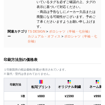
いているタグを必ずご確認の上、タグの
表示に基づいて対応ください。
・商品は予告なしにメーカー欠品または
廃盤になる可能性がございます。予めご
了承くださいますようお願い申し上げま
す。
関連カテゴリ
TS DESIGN
>
ポロシャツ（半袖・七分袖）
ー
カジュアル・オフィス
>
ポロシャツ（半袖・七
分袖）
印刷方法別の価格表
１印刷箇所の税込価格(単価)が表示されています。
※ 版代・型代は含まれておりません。
印刷方法
オリジナル刺繍
ネーム刺
転写プリント
880
1590
990
1枚
¥
¥
¥