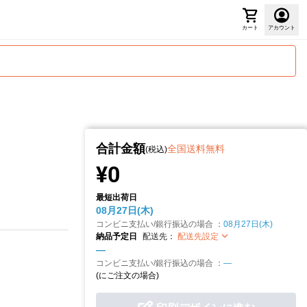
カート
アカウント
合計金額
全国送料無料
(税込)
¥0
最短出荷日
08月27日(木)
コンビニ支払い/銀行振込の場合 ：
08月27日(木)
納品予定日
配送先：
配送先設定
—
コンビニ支払い/銀行振込の場合 ：
—
(
にご注文の場合)