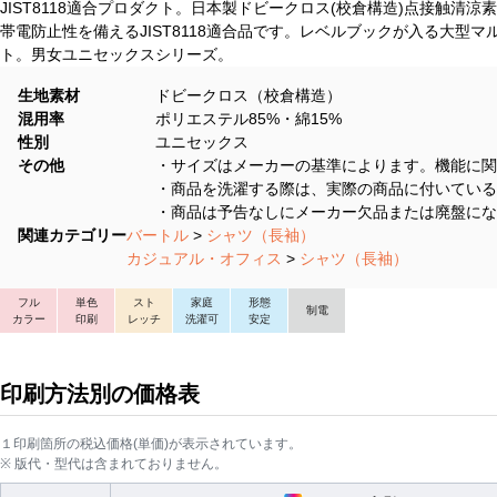
JIST8118適合プロダクト。日本製ドビークロス(校倉構造)点接触清
帯電防止性を備えるJIST8118適合品です。レベルブックが入る大型マル
ト。男女ユニセックスシリーズ。
生地素材
ドビークロス（校倉構造）
混用率
ポリエステル85%・綿15%
性別
ユニセックス
その他
・サイズはメーカーの基準によります。機能に関
・商品を洗濯する際は、実際の商品に付いている
・商品は予告なしにメーカー欠品または廃盤にな
関連カテゴリー
バートル
>
シャツ（長袖）
カジュアル・オフィス
>
シャツ（長袖）
フル
単色
スト
家庭
形態
制電
カラー
印刷
レッチ
洗濯可
安定
印刷方法別の価格表
１印刷箇所の税込価格(単価)が表示されています。
※ 版代・型代は含まれておりません。