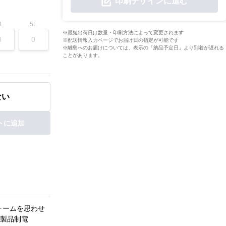
印刷デザインに進む
L
5L
※最短出荷日は数量・印刷方法によって変更されます
※配送情報入力ページでお届け日の指定が可能です
※離島へのお届けについては、表示の「納品予定日」より到着が遅れる
ことがあります。
ない
トに追加
ォームを思わせ
製品制電