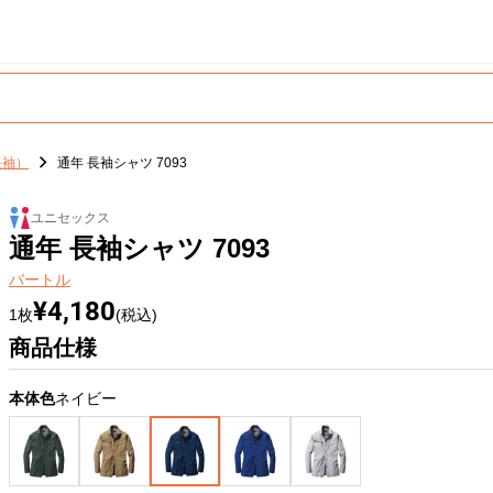
長袖）
通年 長袖シャツ 7093
ユニセックス
通年 長袖シャツ 7093
バートル
¥4,180
1枚
(税込)
商品仕様
本体色
ネイビー