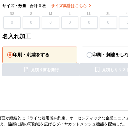
サイズ・数量
合計
0
枚
サイズ集計はこちら
SS
S
M
L
LL
3L
4
名入れ加工
印刷・刺繍をする
印刷・刺繍をし
見積り書を発行
見積もりリス
裏面が継続的にドライな着用感を約束。オーセンティックな企業ユニフ
え、脇部に腕の可動域を広げるダイヤカットメッシュ機能を配備した、