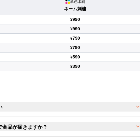
単色印刷
ネーム刺繍
990
¥
990
¥
790
¥
790
¥
590
¥
390
¥
い
で商品が届きますか？