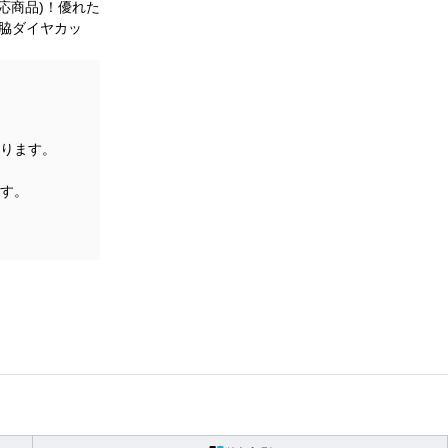
対応商品)！優れた
の脇ダイヤカッ
ります。
す。