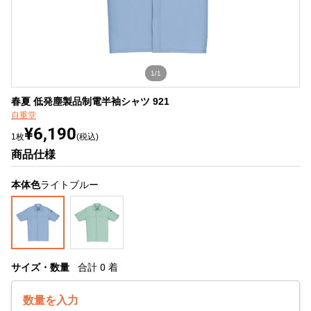
1/1
春夏 低発塵製品制電半袖シャツ 921
自重堂
¥6,190
1枚
(税込)
商品仕様
本体色
ライトブルー
サイズ・数量
合計
0
着
数量を入力