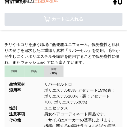
¥0
合計金額
全国送料無料
(税込)
カートに入れる
チリやホコリを嫌う職場に低発塵ユニフォーム。低発塵性と肌触
りの良さを追求した二重織り素材「リバーセル」を使用。毛羽が
発生しにくいポリエステル長繊維を使用することで低発塵性に優
れ、またウォッシュ&ケアにも富んでいます。
制電
抗菌
防臭
(JIS)
生地素材
リバーセルトロ
混用率
ポリエステル85%･アセテート15%(表：
ポリエステル100%・裏：アセテート
70%･ポリエステル30%)
性別
ユニセックス
注意事項
男女ペアコーディネート商品です。
その他
・サイズはメーカーの基準によります。
機能に関する内容はラクスルがその商品