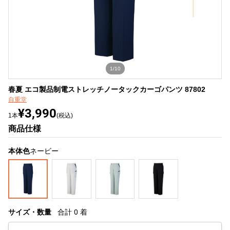
1/10
春夏 エコ製品制電ストレッチノータックカーゴパンツ 87802
自重堂
¥3,990
1本
(税込)
商品仕様
本体色
ネービー
サイズ・数量
合計
0
着