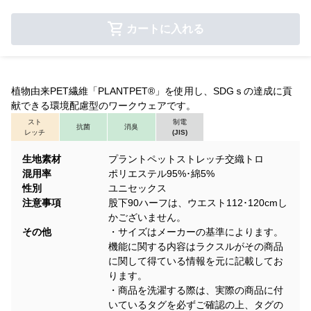
カートに入れる
植物由来PET繊維「PLANTPET®」を使用し、SDGｓの達成に貢
献できる環境配慮型のワークウェアです。
スト
制電
抗菌
消臭
レッチ
(JIS)
生地素材
プラントペットストレッチ交織トロ
混用率
ポリエステル95%･綿5%
性別
ユニセックス
注意事項
股下90ハーフは、ウエスト112･120cmし
かございません。
その他
・サイズはメーカーの基準によります。
機能に関する内容はラクスルがその商品
に関して得ている情報を元に記載してお
ります。
・商品を洗濯する際は、実際の商品に付
いているタグを必ずご確認の上、タグの