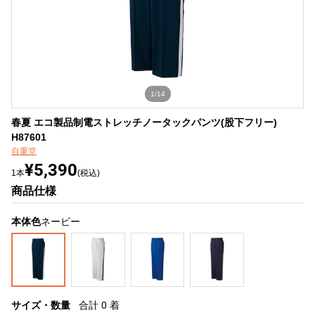
1/14
春夏 エコ製品制電ストレッチノータックパンツ(股下フリー)
H87601
自重堂
¥5,390
1本
(税込)
商品仕様
本体色
ネービー
サイズ・数量
合計
0
着