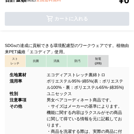
カートに入れる
SDGsの達成に貢献できる環境配慮型のワークウェアです。植物由
来PET繊維「エコディア」使用。
スト
制電
抗菌
消臭
防汚
レッチ
(JIS)
生地素材
エコディアストレッチ裏綿トロ
混用率
ポリエステル95%･綿5%(表：ポリエステ
ル100%・裏：ポリエステル65%･綿35%)
性別
ユニセックス
注意事項
男女ペアコーディネート商品です。
その他
・サイズはメーカーの基準によります。
機能に関する内容はラクスルがその商品
に関して得ている情報を元に記載してお
ります。
・商品を洗濯する際は、実際の商品に付