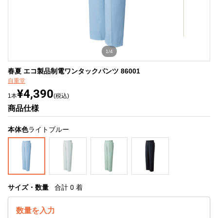
1/4
春夏 エコ製品制電ワンタックパンツ 86001
自重堂
¥4,390
1本
(税込)
商品仕様
本体色
ライトブルー
サイズ・数量
合計
0
着
数量を入力