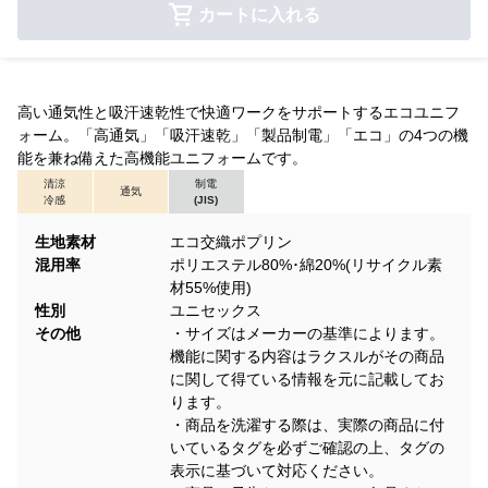
カートに入れる
高い通気性と吸汗速乾性で快適ワークをサポートするエコユニフ
ォーム。「高通気」「吸汗速乾」「製品制電」「エコ」の4つの機
能を兼ね備えた高機能ユニフォームです。
清涼
制電
通気
冷感
(JIS)
生地素材
エコ交織ポプリン
混用率
ポリエステル80%･綿20%(リサイクル素
材55%使用)
性別
ユニセックス
その他
・サイズはメーカーの基準によります。
機能に関する内容はラクスルがその商品
に関して得ている情報を元に記載してお
ります。
・商品を洗濯する際は、実際の商品に付
いているタグを必ずご確認の上、タグの
表示に基づいて対応ください。