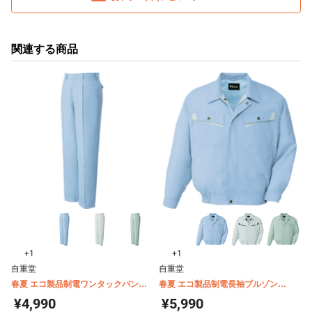
関連する商品
+1
+1
自重堂
自重堂
春夏 エコ製品制電ワンタックパンツ
春夏 エコ製品制電長袖ブルゾン
(股下フリー) H86001
86000
¥4,990
¥5,990