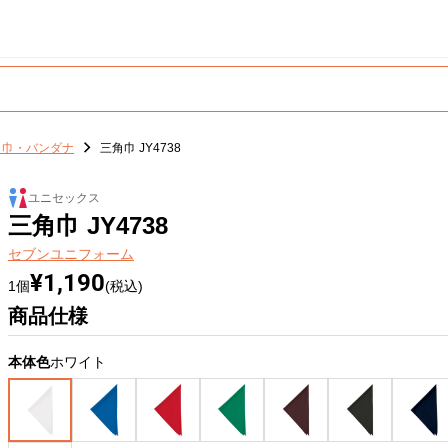
角巾・バンダナ
三角巾 JY4738
ユニセックス
三角巾 JY4738
セブンユニフォーム
¥1,190
1個
(税込)
商品仕様
本体色
ホワイト