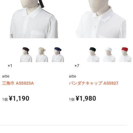
+1
+7
arbe
arbe
三角巾 AS5925A
バンダナキャップ AS5927
¥1,190
¥1,980
1
個
1
個