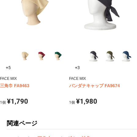
+5
+3
FACE MIX
FACE MIX
三角巾 FA9463
バンダナキャップ FA9674
¥1,790
¥1,980
1
個
1
個
関連ページ