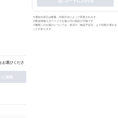
カートに入れる
※最短出荷日は数量・印刷方法によって変更されます
※配送情報入力ページでお届け日の指定が可能です
※離島へのお届けについては、表示の「納品予定日」より到着が遅れる
ことがあります。
をお選びくださ
トに追加