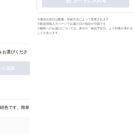
カートに入れる
※最短出荷日は数量・印刷方法によって変更されます
※配送情報入力ページでお届け日の指定が可能です
※離島へのお届けについては、表示の「納品予定日」より到着が遅れる
ことがあります。
をお選びくださ
トに追加
紺色です。簡単