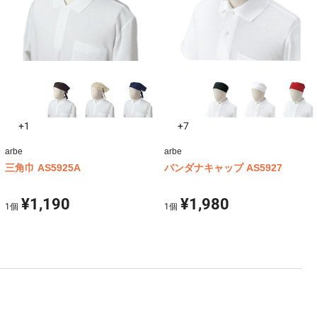
+1
+7
arbe
arbe
三角巾 AS5925A
バンダナキャップ AS5927
¥1,190
¥1,980
1
個
1
個