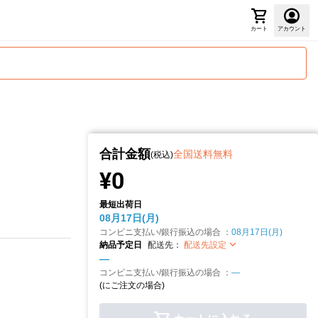
カート
アカウント
合計金額
全国送料無料
(税込)
¥0
最短出荷日
08月17日(月)
コンビニ支払い/銀行振込の場合 ：
08月17日(月)
納品予定日
配送先：
配送先設定
—
コンビニ支払い/銀行振込の場合 ：
—
(
にご注文の場合)