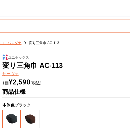
角巾・バンダナ
変り三角巾 AC-113
ユニセックス
変り三角巾 AC-113
サーヴォ
¥2,590
1個
(税込)
商品仕様
本体色
ブラック