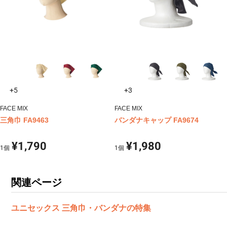
+5
+3
FACE MIX
FACE MIX
三角巾 FA9463
バンダナキャップ FA9674
¥1,790
¥1,980
1
個
1
個
関連ページ
ユニセックス 三角巾・バンダナの特集