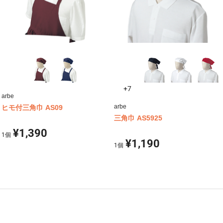
+7
arbe
arbe
ヒモ付三角巾 AS09
三角巾 AS5925
¥1,390
1
個
¥1,190
1
個