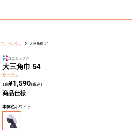
角巾・バンダナ
大三角巾 54
ユニセックス
大三角巾 54
サーヴォ
¥1,590
1個
(税込)
商品仕様
本体色
ホワイト