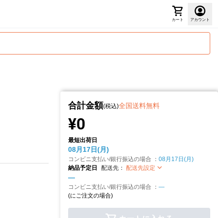
カート
アカウント
合計金額
全国送料無料
(税込)
¥0
最短出荷日
08月17日(月)
コンビニ支払い/銀行振込の場合 ：
08月17日(月)
納品予定日
配送先：
配送先設定
—
コンビニ支払い/銀行振込の場合 ：
—
(
にご注文の場合)