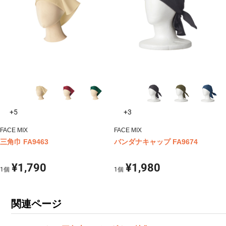
+5
+3
FACE MIX
FACE MIX
三角巾 FA9463
バンダナキャップ FA9674
¥1,790
¥1,980
1
個
1
個
関連ページ