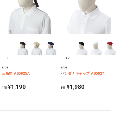
+1
+7
arbe
arbe
三角巾 AS5925A
バンダナキャップ AS5927
¥1,190
¥1,980
1
個
1
個