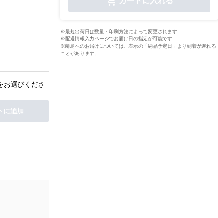
カートに入れる
※最短出荷日は数量・印刷方法によって変更されます
※配送情報入力ページでお届け日の指定が可能です
※離島へのお届けについては、表示の「納品予定日」より到着が遅れる
ことがあります。
をお選びくださ
トに追加