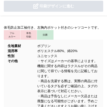
印刷デザインに進む
体毛防止加工袖付き、左胸内ポケット付きのシャツコートです。
フル
単色
抗菌
カラー
印刷
生地素材
ポプリン
混用率
ポリエステル80%、綿20%
性別
ユニセックス
その他
・サイズはメーカーの基準によります。
機能に関する内容はラクスルがその商品
に関して得ている情報を元に記載してお
ります。
・商品を洗濯する際は、実際の商品に付
いているタグを必ずご確認の上、タグの
表示に基づいて対応ください。
・商品は予告なしにメーカー欠品または
廃盤になる可能性がございます。予めご
了承くださいますようお願い申し上げま