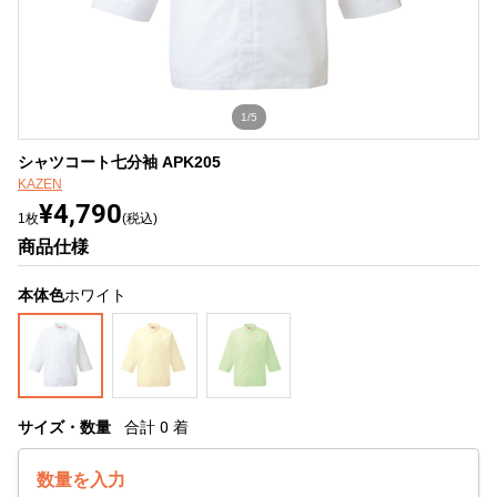
1/5
シャツコート七分袖 APK205
KAZEN
¥4,790
1枚
(税込)
商品仕様
本体色
ホワイト
サイズ・数量
合計
0
着
数量を入力