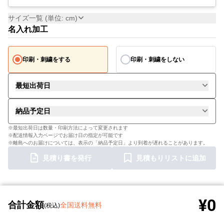
サイズ一覧 (単位: cm)
名入れ加工
印刷・刺繍をする
印刷・刺繍をしない
最短出荷日
納品予定日
※最短出荷日は数量・印刷方法によって変更されます
※配送情報入力ページでお届け日の指定が可能です
※離島へのお届けについては、表示の「納品予定日」より到着が遅れることがあります。
見積り書を発行
見積もりリストに追加
¥0
合計金額
全国送料無料
(税込)