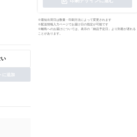
印刷デザインに進む
※最短出荷日は数量・印刷方法によって変更されます
※配送情報入力ページでお届け日の指定が可能です
※離島へのお届けについては、表示の「納品予定日」より到着が遅れる
ことがあります。
ない
トに追加