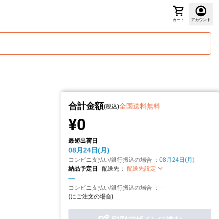
カート
アカウント
合計金額
全国送料無料
(税込)
¥0
最短出荷日
08月24日(月)
コンビニ支払い/銀行振込の場合 ：
08月24日(月)
納品予定日
配送先：
配送先設定
—
コンビニ支払い/銀行振込の場合 ：
—
(
にご注文の場合)