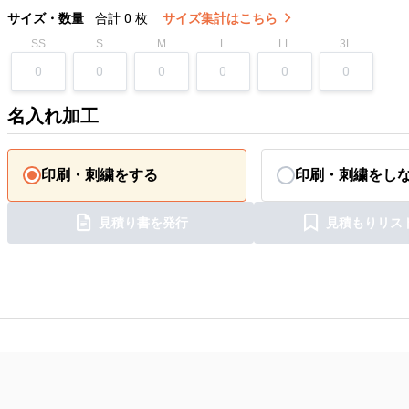
サイズ・数量
合計
0
枚
サイズ集計はこちら
SS
S
M
L
LL
3L
名入れ加工
印刷・刺繍をする
印刷・刺繍をし
見積り書を発行
見積もりリス