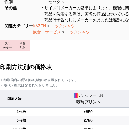
性別
ユニセックス
その他
・サイズはメーカーの基準によります。機能に関
・商品を洗濯する際は、実際の商品に付いている
・商品は予告なしにメーカー欠品または廃盤にな
関連カテゴリー
KAZEN
>
コックシャツ
飲食・サービス
>
コックシャツ
フル
単色
カラー
印刷
印刷方法別の価格表
１印刷箇所の税込価格(単価)が表示されています。
※ 版代・型代は含まれておりません。
フルカラー印刷
印刷方法
転写プリント
850
1~4枚
¥
760
5~9枚
¥