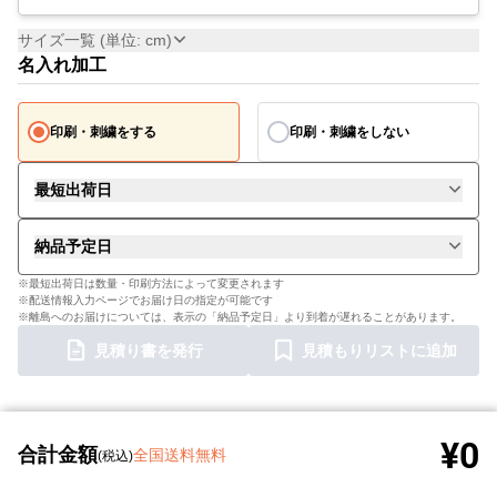
サイズ一覧 (単位: cm)
名入れ加工
印刷・刺繍をする
印刷・刺繍をしない
最短出荷日
納品予定日
※最短出荷日は数量・印刷方法によって変更されます
※配送情報入力ページでお届け日の指定が可能です
※離島へのお届けについては、表示の「納品予定日」より到着が遅れることがあります。
見積り書を発行
見積もりリストに追加
¥0
合計金額
全国送料無料
(税込)