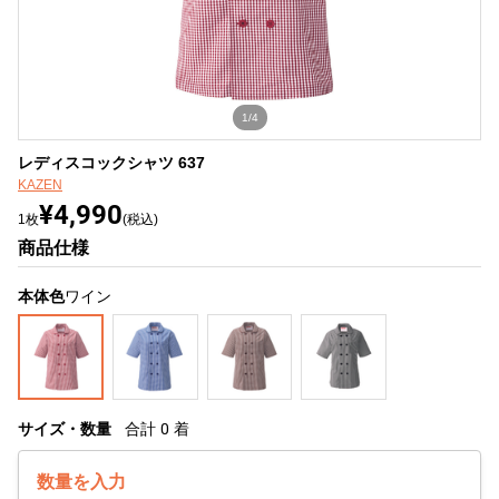
1/4
レディスコックシャツ 637
KAZEN
¥4,990
1枚
(税込)
商品仕様
本体色
ワイン
サイズ・数量
合計
0
着
数量を入力