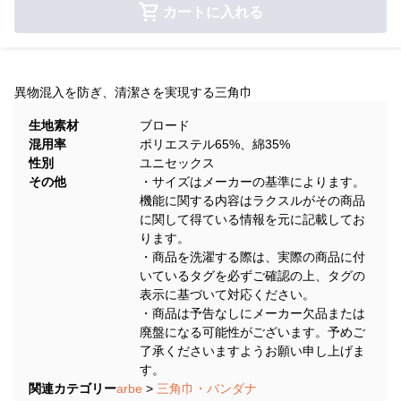
カートに入れる
異物混入を防ぎ、清潔さを実現する三角巾
生地素材
ブロード
混用率
ポリエステル65%、綿35%
性別
ユニセックス
その他
・サイズはメーカーの基準によります。
機能に関する内容はラクスルがその商品
に関して得ている情報を元に記載してお
ります。
・商品を洗濯する際は、実際の商品に付
いているタグを必ずご確認の上、タグの
表示に基づいて対応ください。
・商品は予告なしにメーカー欠品または
廃盤になる可能性がございます。予めご
了承くださいますようお願い申し上げま
す。
関連カテゴリー
arbe
>
三角巾・バンダナ